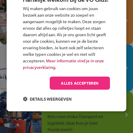
Test je kennis met het
Wij maken gebruik van cookies om jouw
Fiets Veilig
bezoek aan onze website zo soepel en
Verkeersspel!
aangenaam mogelijk te maken. Deze zorgen
ervoor dat alles op rolletjes loopt en staan
Speel het Fiets Veilig Verkeersspel
daarom altijd aan. Als je ons groen licht geeft
en win een Cortina-fiets!
voor alle cookies, kunnen we je de beste
ervaring bieden. Je kunt ook zelf selecteren
In de winkel ben je op je
welke typen cookies je wel en niet wilt
plek!
accepteren.
Meer informatie vind je in onze
privacyverklaring.
Ontdek via het vmbo jouw talent
op de winkelvloer, waar elke dag
anders is!
ALLES ACCEPTEREN
Jouw talent in de
DETAILS WEERGEVEN
Transport en Logistiek
Kies voor vmbo Transport en
logistiek: daar kun je mee
thuiskomen!