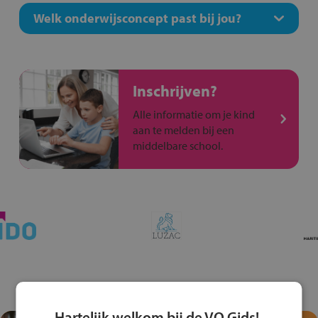
Welk onderwijsconcept past bij jou?
Inschrijven?
Alle informatie om je kind
aan te melden bij een
middelbare school.
Hartelijk welkom bij de VO Gids!