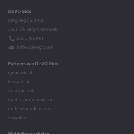
De VO Gids
Bergweg Zuid 126
2661 CW Bergschenhoek
020 570 89 81
info@devogids.nl
Partners van De VO Gids
gymnasia.nl
leergeld.nl
saarisnietgek
openbaaronderwijs.nu
oudersenonderwijs.nl
vosabb.nl
Middelbare scholen