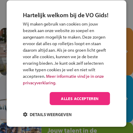
Hartelijk welkom bij de VO Gids!
Wij maken gebruik van cookies om jouw
bezoek aan onze website zo soepel en
Test je kennis met het
aangenaam mogelijk te maken. Deze zorgen
Fiets Veilig
ervoor dat alles op rolletjes loopt en staan
Verkeersspel!
daarom altijd aan. Als je ons groen licht geeft
voor alle cookies, kunnen we je de beste
Speel het Fiets Veilig Verkeersspel
ervaring bieden. Je kunt ook zelf selecteren
en win een Cortina-fiets!
welke typen cookies je wel en niet wilt
accepteren.
Meer informatie vind je in onze
In de winkel ben je op je
privacyverklaring.
plek!
ALLES ACCEPTEREN
Ontdek via het vmbo jouw talent
op de winkelvloer, waar elke dag
anders is!
DETAILS WEERGEVEN
Jouw talent in de