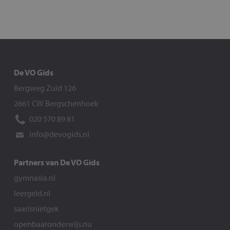
De VO Gids
Bergweg Zuid 126
2661 CW Bergschenhoek
020 570 89 81
info@devogids.nl
Partners van De VO Gids
gymnasia.nl
leergeld.nl
saarisnietgek
openbaaronderwijs.nu