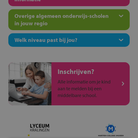
Overige algemeen onderwijs-scholen
in jouw regio
Welk niveau past bij jou?
Inschrijven?
Alle informatie om je kind
aan te melden bij een
middelbare school.