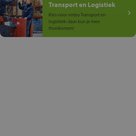
Transport en Logistiek
Kies voor vmbo Transport en
logistiek: daar kun je mee
thuiskomen!