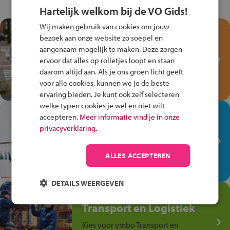
Hartelijk welkom bij de VO Gids!
Wij maken gebruik van cookies om jouw
Test je kennis met het
bezoek aan onze website zo soepel en
Fiets Veilig
aangenaam mogelijk te maken. Deze zorgen
Verkeersspel!
ervoor dat alles op rolletjes loopt en staan
daarom altijd aan. Als je ons groen licht geeft
Speel het Fiets Veilig Verkeersspel
voor alle cookies, kunnen we je de beste
en win een Cortina-fiets!
ervaring bieden. Je kunt ook zelf selecteren
welke typen cookies je wel en niet wilt
In de winkel ben je op je
accepteren.
Meer informatie vind je in onze
plek!
privacyverklaring.
Ontdek via het vmbo jouw talent
op de winkelvloer, waar elke dag
ALLES ACCEPTEREN
anders is!
DETAILS WEERGEVEN
Jouw talent in de
Transport en Logistiek
Kies voor vmbo Transport en