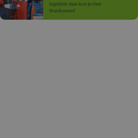
logistiek: daar kun je mee
thuiskomen!