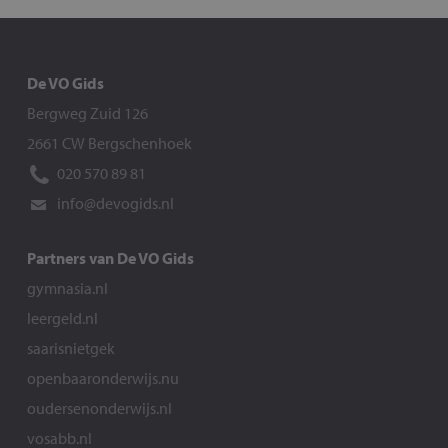
De VO Gids
Bergweg Zuid 126
2661 CW Bergschenhoek
020 570 89 81
info@devogids.nl
Partners van De VO Gids
gymnasia.nl
leergeld.nl
saarisnietgek
openbaaronderwijs.nu
oudersenonderwijs.nl
vosabb.nl