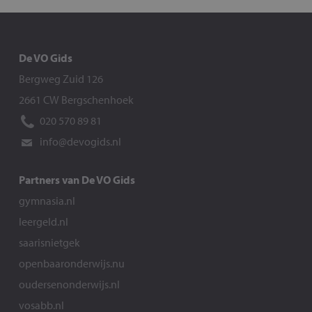
De VO Gids
Bergweg Zuid 126
2661 CW Bergschenhoek
020 570 89 81
info@devogids.nl
Partners van De VO Gids
gymnasia.nl
leergeld.nl
saarisnietgek
openbaaronderwijs.nu
oudersenonderwijs.nl
vosabb.nl