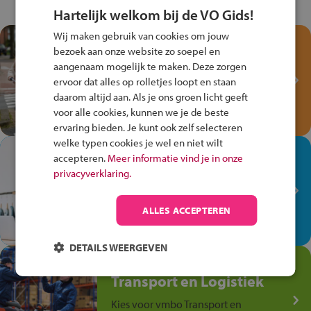
Hartelijk welkom bij de VO Gids!
Wij maken gebruik van cookies om jouw
Test je kennis met het
bezoek aan onze website zo soepel en
Fiets Veilig
aangenaam mogelijk te maken. Deze zorgen
Verkeersspel!
ervoor dat alles op rolletjes loopt en staan
daarom altijd aan. Als je ons groen licht geeft
Speel het Fiets Veilig Verkeersspel
voor alle cookies, kunnen we je de beste
en win een Cortina-fiets!
ervaring bieden. Je kunt ook zelf selecteren
welke typen cookies je wel en niet wilt
In de winkel ben je op je
accepteren.
Meer informatie vind je in onze
plek!
privacyverklaring.
Ontdek via het vmbo jouw talent
op de winkelvloer, waar elke dag
ALLES ACCEPTEREN
anders is!
DETAILS WEERGEVEN
Jouw talent in de
Transport en Logistiek
Kies voor vmbo Transport en