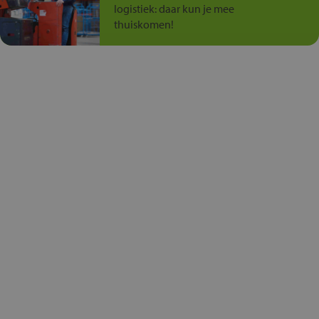
logistiek: daar kun je mee
thuiskomen!