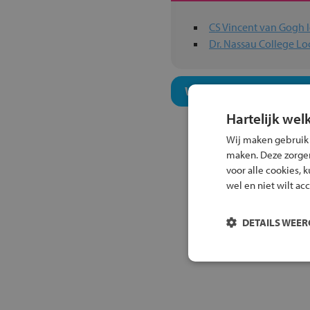
CS Vincent van Gogh l
Dr. Nassau College Lo
Welk onderwijsconcept
Hartelijk wel
Wij maken gebruik
maken. Deze zorgen 
voor alle cookies, 
wel en niet wilt ac
DETAILS WEE