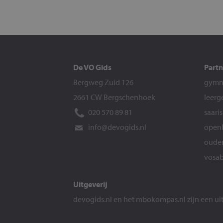
De VO Gids
Partn
Bergweg Zuid 126
gymna
2661 CW Bergschenhoek
leerg
020 570 89 81
saari
info@devogids.nl
openb
ouder
vosab
Uitgeverij
devogids.nl
en het
mbokompas.nl
zijn een u