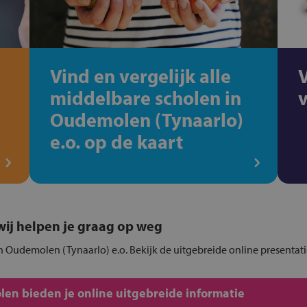
Vind en vergelijk alle
middelbare scholen in
Oudemolen (Tynaarlo)
e.o. op de kaart
, wij helpen je graag op weg
n Oudemolen (Tynaarlo) e.o. Bekijk de uitgebreide online presentat
en bieden je online uitgebreide informatie