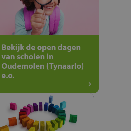
Bekijk de open dagen
van scholen in
Oudemolen (Tynaarlo)
e.o.