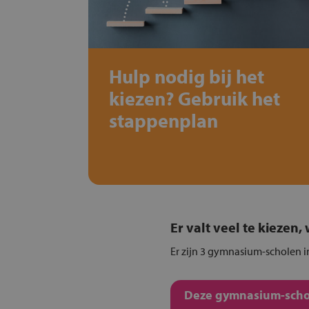
Hulp nodig bij het
kiezen? Gebruik het
stappenplan
Er valt veel te kiezen
Er zijn 3 gymnasium-scholen i
Deze gymnasium-schol