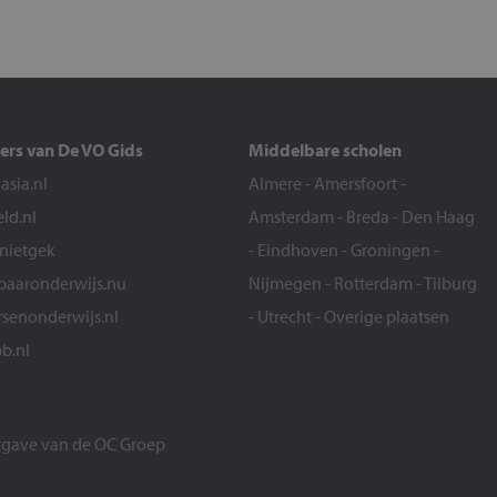
ers van De VO Gids
Middelbare scholen
sia.nl
Almere
-
Amersfoort
-
eld.nl
Amsterdam
-
Breda
-
Den Haag
snietgek
-
Eindhoven
-
Groningen
-
aaronderwijs.nu
Nijmegen
-
Rotterdam
-
Tilburg
senonderwijs.nl
-
Utrecht
-
Overige plaatsen
b.nl
itgave van de
OC Groep