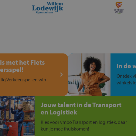
is met het Fiets
In de 
ersspel!
Ontdek vi
ilig Verkeersspel en win
winkelvlo
Jouw talent in de Transport
en Logistiek
Kies voor vmbo Transport en logistiek: daar
kun je mee thuiskomen!