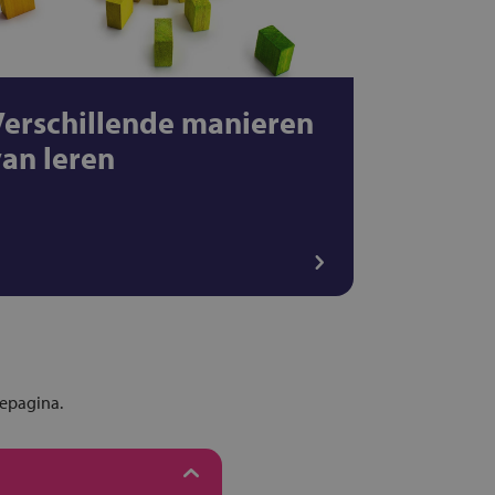
Verschillende manieren
van leren
iepagina.