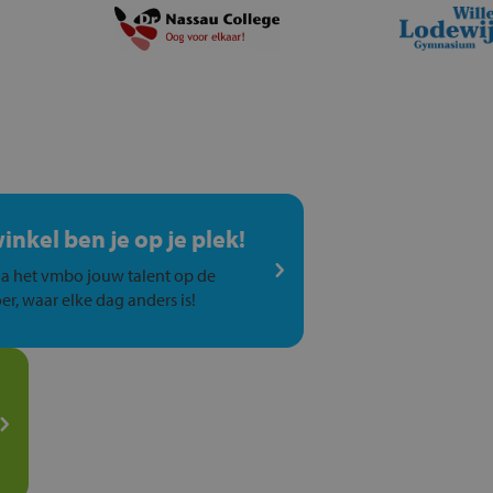
winkel ben je op je plek!
a het vmbo jouw talent op de
er, waar elke dag anders is!