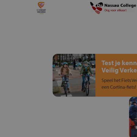
Test je kenn
Veilig Verke
Speel het Fiets Ve
een Cortina-fiets!