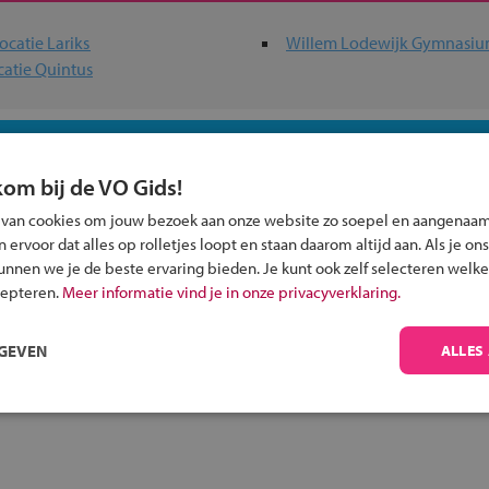
ocatie Lariks
Willem Lodewijk Gymnasi
catie Quintus
 past bij jou?
kom bij de VO Gids!
 van cookies om jouw bezoek aan onze website zo soepel en aangenaam
ervoor dat alles op rolletjes loopt en staan daarom altijd aan. Als je ons
kunnen we je de beste ervaring bieden. Je kunt ook zelf selecteren welke
cepteren.
Meer informatie vind je in onze privacyverklaring.
Inschrijven?
Alle informatie om je kind aan te melden bij
RGEVEN
ALLES
een middelbare school.