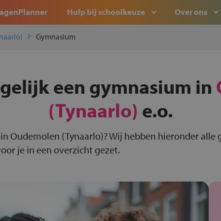
agenPlanner
Hulp bij schoolkeuze
Over ons
naarlo)
Gymnasium
rgelijk een gymnasium in
(Tynaarlo)
e.o.
in Oudemolen (Tynaarlo)? Wij hebben hieronder alle
or je in een overzicht gezet.