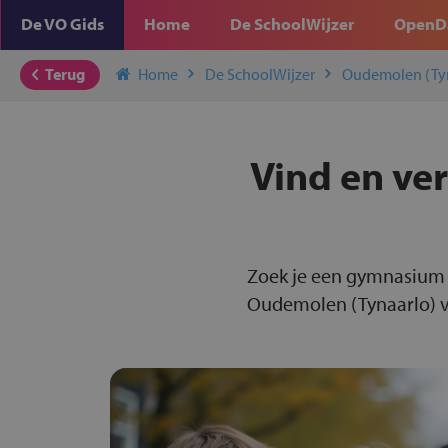
De VO Gids
Home
De SchoolWijzer
OpenD
Terug
Home
De SchoolWijzer
Oudemolen (Ty
Vind en ve
Zoek je een gymnasium 
Oudemolen (Tynaarlo) vo