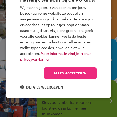
Test je kennis met het
Wij maken gebruik van cookies om jouw
Fiets Veilig
bezoek aan onze website zo soepel en
Verkeersspel!
aangenaam mogelijk te maken. Deze zorgen
ervoor dat alles op rolletjes loopt en staan
Speel het Fiets Veilig Verkeersspel
daarom altijd aan. Als je ons groen licht geeft
en win een Cortina-fiets!
voor alle cookies, kunnen we je de beste
ervaring bieden. Je kunt ook zelf selecteren
In de winkel ben je op je
welke typen cookies je wel en niet wilt
plek!
accepteren.
Meer informatie vind je in onze
privacyverklaring.
Ontdek via het vmbo jouw talent
op de winkelvloer, waar elke dag
anders is!
ALLES ACCEPTEREN
Jouw talent in de
DETAILS WEERGEVEN
Transport en Logistiek
Kies voor vmbo Transport en
logistiek: daar kun je mee
thuiskomen!