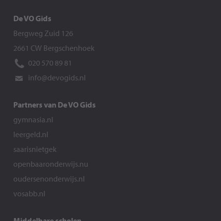
De VO Gids
Bergweg Zuid 126
2661 CW Bergschenhoek
020 570 89 81
info@devogids.nl
Partners van De VO Gids
gymnasia.nl
leergeld.nl
saarisnietgek
openbaaronderwijs.nu
oudersenonderwijs.nl
vosabb.nl
Middelbare scholen