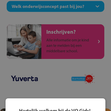
Welk onderwijsconcept past bij jou?
Inschrijven?
Alle informatie om je kind
aan te melden bij een
middelbare school.
Hartelijk welkom bij de VO Gids!