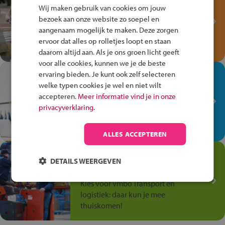
Fiets Veilig
Wij maken gebruik van cookies om jouw
Verkeersspel!
bezoek aan onze website zo soepel en
aangenaam mogelijk te maken. Deze zorgen
Speel het Fiets Veilig Verkeersspel
ervoor dat alles op rolletjes loopt en staan
en win een Cortina-fiets!
daarom altijd aan. Als je ons groen licht geeft
voor alle cookies, kunnen we je de beste
In de winkel ben je op je
ervaring bieden. Je kunt ook zelf selecteren
welke typen cookies je wel en niet wilt
plek!
accepteren.
Meer informatie vind je in onze
Ontdek via het vmbo jouw talent
privacyverklaring.
op de winkelvloer, waar elke dag
anders is!
ALLES ACCEPTEREN
Jouw talent in de
DETAILS WEERGEVEN
Transport en Logistiek
Kies voor vmbo Transport en
logistiek: daar kun je mee
thuiskomen!