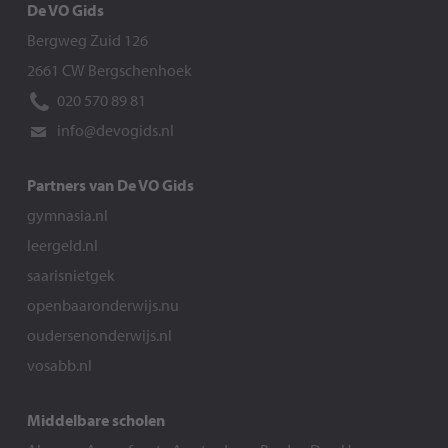
De VO Gids
Bergweg Zuid 126
2661 CW Bergschenhoek
020 570 89 81
info@devogids.nl
Partners van De VO Gids
gymnasia.nl
leergeld.nl
saarisnietgek
openbaaronderwijs.nu
oudersenonderwijs.nl
vosabb.nl
Middelbare scholen