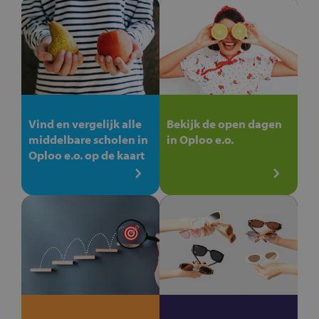
Vind en vergelijk alle
Bekijk de open dagen
middelbare scholen in
in Oploo e.o.
Oploo e.o. op de kaart