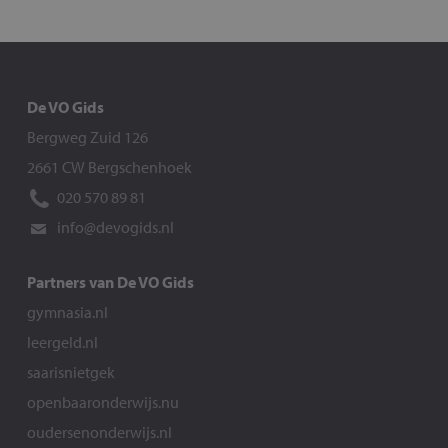
De VO Gids
Bergweg Zuid 126
2661 CW Bergschenhoek
020 570 89 81
info@devogids.nl
Partners van De VO Gids
gymnasia.nl
leergeld.nl
saarisnietgek
openbaaronderwijs.nu
oudersenonderwijs.nl