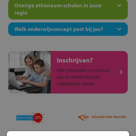
Overige atheneum-scholen in jouw
regio
Welk onderwijsconcept past bij jou?
Inschrijven?
Alle informatie om je kind
aan te melden bij een
middelbare school.