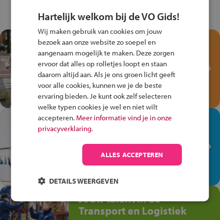
Hartelijk welkom bij de VO Gids!
Wij maken gebruik van cookies om jouw
Test je kennis met het
bezoek aan onze website zo soepel en
Fiets Veilig
aangenaam mogelijk te maken. Deze zorgen
ervoor dat alles op rolletjes loopt en staan
Verkeersspel!
daarom altijd aan. Als je ons groen licht geeft
Speel het Fiets Veilig Verkeersspel
voor alle cookies, kunnen we je de beste
en win een Cortina-fiets!
ervaring bieden. Je kunt ook zelf selecteren
welke typen cookies je wel en niet wilt
accepteren.
Meer informatie vind je in onze
In de winkel ben je op je
privacyverklaring.
plek!
Ontdek via het vmbo jouw talent
ALLES ACCEPTEREN
op de winkelvloer, waar elke dag
anders is!
DETAILS WEERGEVEN
Jouw talent in de
Transport en Logistiek