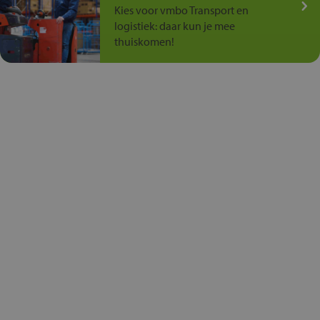
Kies voor vmbo Transport en
logistiek: daar kun je mee
thuiskomen!