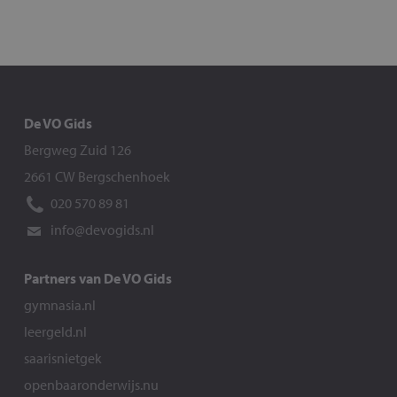
De VO Gids
Bergweg Zuid 126
2661 CW Bergschenhoek
020 570 89 81
info@devogids.nl
Partners van De VO Gids
gymnasia.nl
leergeld.nl
saarisnietgek
openbaaronderwijs.nu