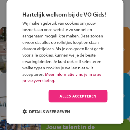
Hartelijk welkom bij de VO Gids!
Wij maken gebruik van cookies om jouw
bezoek aan onze website zo soepel en
Test je kennis met het
aangenaam mogelijk te maken. Deze zorgen
Fiets Veilig
ervoor dat alles op rolletjes loopt en staan
Verkeersspel!
daarom altijd aan. Als je ons groen licht geeft
voor alle cookies, kunnen we je de beste
Speel het Fiets Veilig Verkeersspel
ervaring bieden. Je kunt ook zelf selecteren
en win een Cortina-fiets!
welke typen cookies je wel en niet wilt
accepteren.
Meer informatie vind je in onze
In de winkel ben je op je
privacyverklaring.
plek!
ALLES ACCEPTEREN
Ontdek via het vmbo jouw talent
op de winkelvloer, waar elke dag
anders is!
DETAILS WEERGEVEN
Jouw talent in de