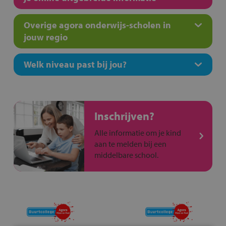
Overige agora onderwijs-scholen in
jouw regio
Welk niveau past bij jou?
Inschrijven?
Alle informatie om je kind
aan te melden bij een
middelbare school.