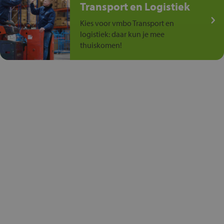
Transport en Logistiek
Kies voor vmbo Transport en
logistiek: daar kun je mee
thuiskomen!