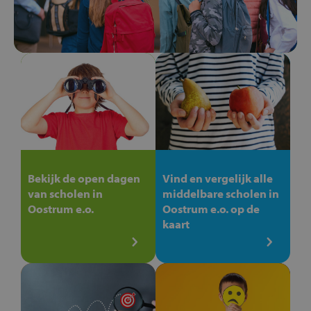
Bekijk de open dagen
Vind en vergelijk alle
van scholen in
middelbare scholen in
Oostrum e.o.
Oostrum e.o. op de
kaart