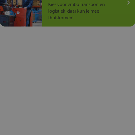
Kies voor vmbo Transport en
logistiek: daar kun je mee
thuiskomen!