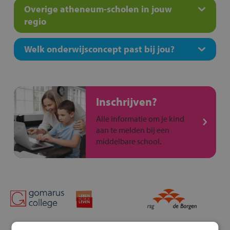
Overige atheneum-scholen in jouw
regio
Welk onderwijsconcept past bij jou?
Inschrijven?
Alle informatie om je kind
aan te melden bij een
middelbare school.