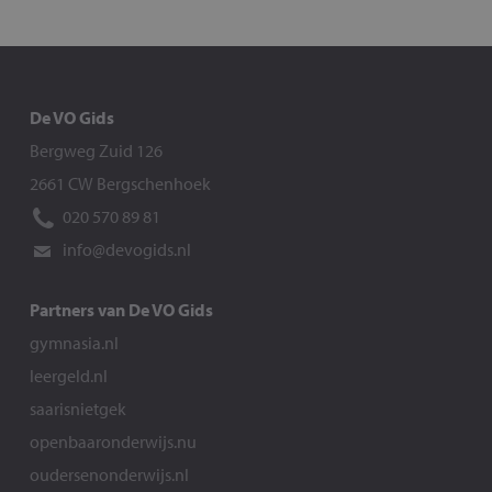
De VO Gids
Bergweg Zuid 126
2661 CW Bergschenhoek
020 570 89 81
info@devogids.nl
Partners van De VO Gids
gymnasia.nl
leergeld.nl
saarisnietgek
openbaaronderwijs.nu
oudersenonderwijs.nl