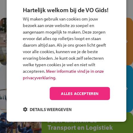
Hartelijk welkom bij de VO Gids!
Wij maken gebruik van cookies om jouw
Test je kennis met het
bezoek aan onze website zo soepel en
Fiets Veilig
aangenaam mogelijk te maken. Deze zorgen
ervoor dat alles op rolletjes loopt en staan
Verkeersspel!
daarom altijd aan. Als je ons groen licht geeft
Speel het Fiets Veilig Verkeersspel
voor alle cookies, kunnen we je de beste
en win een Cortina-fiets!
ervaring bieden. Je kunt ook zelf selecteren
welke typen cookies je wel en niet wilt
accepteren.
Meer informatie vind je in onze
In de winkel ben je op je
privacyverklaring.
plek!
Ontdek via het vmbo jouw talent
ALLES ACCEPTEREN
op de winkelvloer, waar elke dag
anders is!
DETAILS WEERGEVEN
Jouw talent in de
Transport en Logistiek