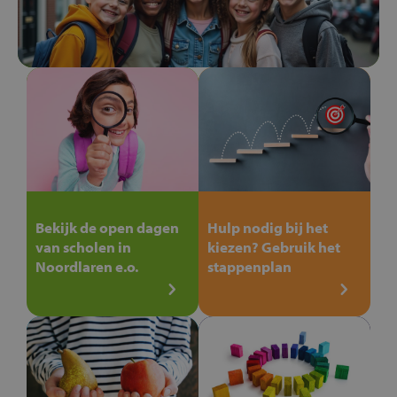
Bekijk de open dagen
Hulp nodig bij het
van scholen in
kiezen? Gebruik het
Noordlaren e.o.
stappenplan