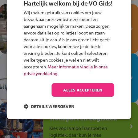
Hartelijk welkom bij de VO Gids!
Test je kennis met het
Wij maken gebruik van cookies om jouw
Fiets Veilig
bezoek aan onze website zo soepel en
aangenaam mogelijk te maken. Deze zorgen
Verkeersspel!
ervoor dat alles op rolletjes loopt en staan
Speel het Fiets Veilig Verkeersspel
daarom altijd aan. Als je ons groen licht geeft
en win een Cortina-fiets!
voor alle cookies, kunnen we je de beste
ervaring bieden. Je kunt ook zelf selecteren
welke typen cookies je wel en niet wilt
In de winkel ben je op je
accepteren.
Meer informatie vind je in onze
plek!
privacyverklaring.
Ontdek via het vmbo jouw talent
op de winkelvloer, waar elke dag
ALLES ACCEPTEREN
anders is!
DETAILS WEERGEVEN
Jouw talent in de
Transport en Logistiek
Kies voor vmbo Transport en
logistiek: daar kun je mee