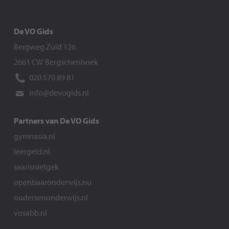
De VO Gids
Bergweg Zuid 126
2661 CW Bergschenhoek
020 570 89 81
info@devogids.nl
Partners van De VO Gids
gymnasia.nl
leergeld.nl
saarisnietgek
openbaaronderwijs.nu
oudersenonderwijs.nl
vosabb.nl