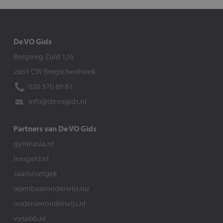
De VO Gids
Bergweg Zuid 126
2661 CW Bergschenhoek
020 570 89 81
info@devogids.nl
Partners van De VO Gids
gymnasia.nl
leergeld.nl
saarisnietgek
openbaaronderwijs.nu
oudersenonderwijs.nl
vosabb.nl