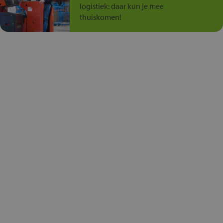
logistiek: daar kun je mee
thuiskomen!