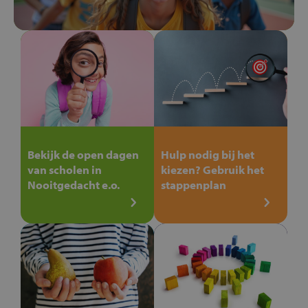
Bekijk de open dagen
Hulp nodig bij het
van scholen in
kiezen? Gebruik het
Nooitgedacht e.o.
stappenplan