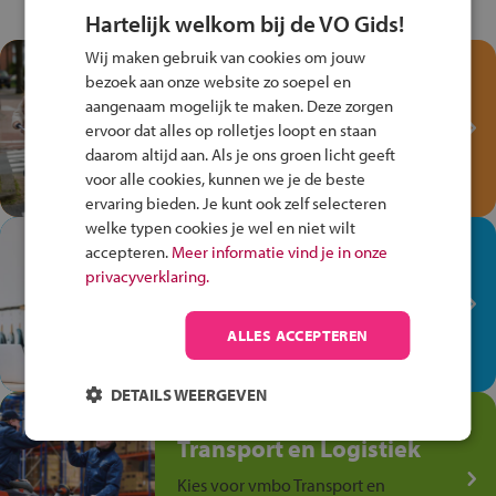
Hartelijk welkom bij de VO Gids!
Wij maken gebruik van cookies om jouw
Test je kennis met het
bezoek aan onze website zo soepel en
Fiets Veilig
aangenaam mogelijk te maken. Deze zorgen
Verkeersspel!
ervoor dat alles op rolletjes loopt en staan
daarom altijd aan. Als je ons groen licht geeft
Speel het Fiets Veilig Verkeersspel
voor alle cookies, kunnen we je de beste
en win een Cortina-fiets!
ervaring bieden. Je kunt ook zelf selecteren
welke typen cookies je wel en niet wilt
In de winkel ben je op je
accepteren.
Meer informatie vind je in onze
plek!
privacyverklaring.
Ontdek via het vmbo jouw talent
op de winkelvloer, waar elke dag
ALLES ACCEPTEREN
anders is!
DETAILS WEERGEVEN
Jouw talent in de
Transport en Logistiek
Kies voor vmbo Transport en