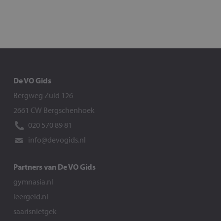
De VO Gids
Bergweg Zuid 126
2661 CW Bergschenhoek
020 570 89 81
info@devogids.nl
Partners van De VO Gids
gymnasia.nl
leergeld.nl
saarisnietgek