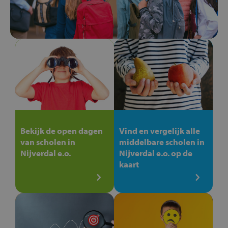
Bekijk de open dagen
Vind en vergelijk alle
van scholen in
middelbare scholen in
Nijverdal e.o.
Nijverdal e.o. op de
kaart