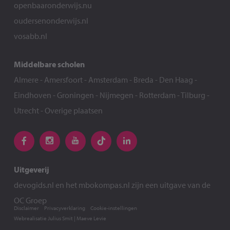
openbaaronderwijs.nu
oudersenonderwijs.nl
vosabb.nl
Middelbare scholen
Almere
-
Amersfoort
-
Amsterdam
-
Breda
-
Den Haag
-
Eindhoven
-
Groningen
-
Nijmegen
-
Rotterdam
-
Tilburg
-
Utrecht
-
Overige plaatsen
Uitgeverij
devogids.nl
en het
mbokompas.nl
zijn een uitgave van de
OC Groep
Disclaimer
Privacyverklaring
Cookie-instellingen
Webrealisatie
Julius Smit
|
Maeve Levie