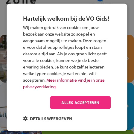
Hartelijk welkom bij de VO Gids!
Wij maken gebruik van cookies om jouw
bezoek aan onze website zo soepel en
aangenaam mogelijk te maken. Deze zorgen
Test je kennis met het
ervoor dat alles op rolletjes loopt en staan
Fiets Veilig
daarom altijd aan. Als je ons groen licht geeft
Verkeersspel!
voor alle cookies, kunnen we je de beste
ervaring bieden. Je kunt ook zelf selecteren
Speel het Fiets Veilig Verkeersspel
welke typen cookies je wel en niet wilt
en win een Cortina-fiets!
accepteren.
Meer informatie vind je in onze
privacyverklaring.
In de winkel ben je op je
plek!
ALLES ACCEPTEREN
Ontdek via het vmbo jouw talent
op de winkelvloer, waar elke dag
DETAILS WEERGEVEN
anders is!