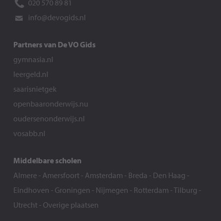
020 570 89 81
info@devogids.nl
Partners van De VO Gids
gymnasia.nl
leergeld.nl
saarisnietgek
openbaaronderwijs.nu
oudersenonderwijs.nl
vosabb.nl
Middelbare scholen
Almere
-
Amersfoort
-
Amsterdam
-
Breda
-
Den Haag
-
Eindhoven
-
Groningen
-
Nijmegen
-
Rotterdam
-
Tilburg
-
Utrecht
-
Overige plaatsen