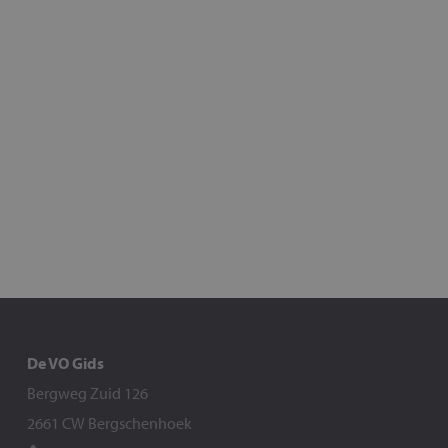
De VO Gids
Bergweg Zuid 126
2661 CW Bergschenhoek