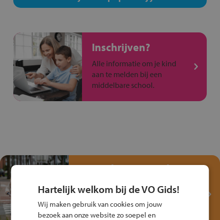
Inschrijven?
Alle informatie om je kind
aan te melden bij een
middelbare school.
Test je kennis met het
Fiets Veilig
Hartelijk welkom bij de VO Gids!
Verkeersspel!
Wij maken gebruik van cookies om jouw
Speel het Fiets Veilig Verkeersspel
bezoek aan onze website zo soepel en
en win een Cortina-fiets!