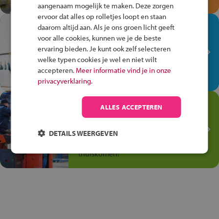
aangenaam mogelijk te maken. Deze zorgen
ervoor dat alles op rolletjes loopt en staan
In de winkel ben je op je
daarom altijd aan. Als je ons groen licht geeft
plek!
voor alle cookies, kunnen we je de beste
ervaring bieden. Je kunt ook zelf selecteren
Ontdek via het vmbo jouw talent
welke typen cookies je wel en niet wilt
op de winkelvloer, waar elke dag
accepteren.
Meer informatie vind je in onze
anders is!
privacyverklaring.
Jouw talent in de
ALLES ACCEPTEREN
Transport en Logistiek
Kies voor vmbo Transport en
DETAILS WEERGEVEN
logistiek: daar kun je mee
thuiskomen!