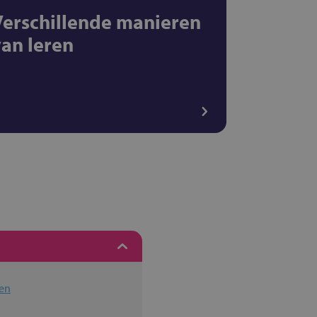
Verschillende manieren
van leren
en