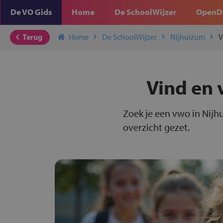
De VO Gids
Home
De SchoolWijzer
OpenD
Terug
Home
De SchoolWijzer
Nijhuizum
Vind en 
Zoek je een vwo in Nijh
overzicht gezet.