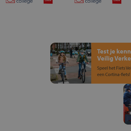
Test je kenn
Veilig Verke
Speel het Fiets Ve
een Cortina-fiets!