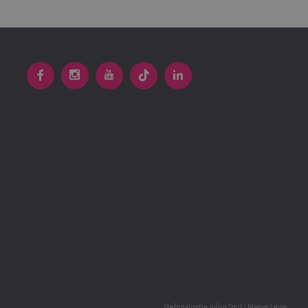
Webrealisatie
Julius Smit
|
Maeve Levie