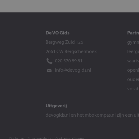
De VO Gids
Partn
Bergweg Zuid 126
gymna
2661 CW Bergschenhoek
leerg
020 570 89 81
saari
info@devogids.nl
openb
ouder
vosab
Uitgeverij
devogids.nl
en het
mbokompas.nl
zijn een u
Disclaimer
Privacyverklaring
Cookie-instellingen