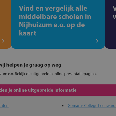
Vind en vergelijk alle
middelbare scholen in
Nijhuizum e.o. op de
kaart
, wij helpen je graag op weg
izum e.o. Bekijk de uitgebreide online presentatiepagina.
en je online uitgebreide informatie
chten
Gomarus College Leeuward