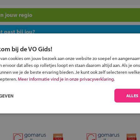
n jouw regio
 past bij jou?
kom bij de VO Gids!
 van cookies om jouw bezoek aan onze website zo soepel en aangenaam
ervoor dat alles op rolletjes loopt en staan daarom altijd aan. Als je ons
kunnen we je de beste ervaring bieden. Je kunt ook zelf selecteren welke
Inschrijven?
cepteren.
Meer informatie vind je in onze privacyverklaring.
Alle informatie om je kind aan te melden bij
een middelbare school.
RGEVEN
ALLES