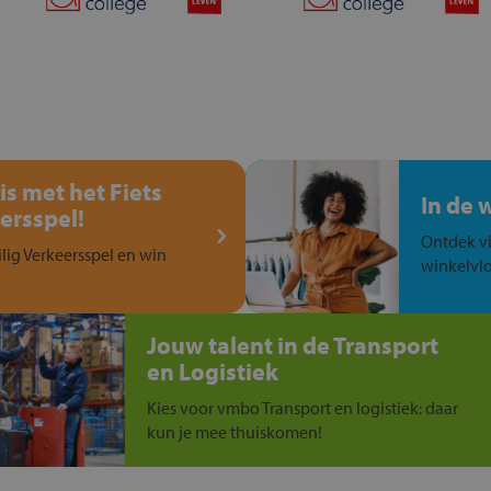
is met het Fiets
In de 
ersspel!
Ontdek vi
ilig Verkeersspel en win
winkelvlo
Jouw talent in de Transport
en Logistiek
Kies voor vmbo Transport en logistiek: daar
kun je mee thuiskomen!