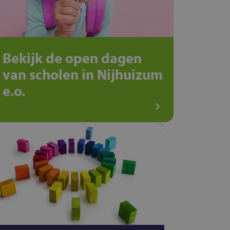
Bekijk de open dagen
van scholen in Nijhuizum
e.o.