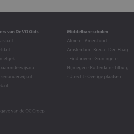
ers van De VO Gids
Middelbare scholen
sia.nl
Almere
-
Amersfoort
-
eld.nl
Amsterdam
-
Breda
-
Den Haag
snietgek
-
Eindhoven
-
Groningen
-
aaronderwijs.nu
Nijmegen
-
Rotterdam
-
Tilburg
senonderwijs.nl
-
Utrecht
-
Overige plaatsen
b.nl
itgave van de
OC Groep