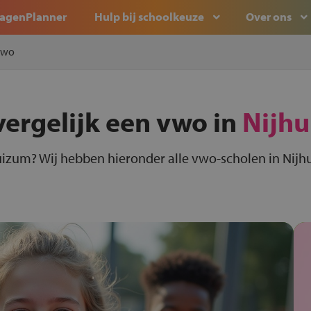
agenPlanner
Hulp bij schoolkeuze
Over ons
Vwo
vergelijk een vwo in
Nijh
uizum? Wij hebben hieronder alle vwo-scholen in Nijh