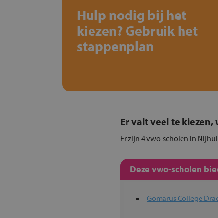
Hulp nodig bij het
kiezen? Gebruik het
stappenplan
Er valt veel te kiezen
Er zijn 4 vwo-scholen in Nijhu
Deze vwo-scholen bied
Gomarus College Dra