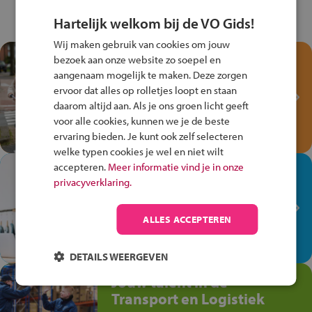
Hartelijk welkom bij de VO Gids!
Wij maken gebruik van cookies om jouw
Test je kennis met het
bezoek aan onze website zo soepel en
Fiets Veilig
aangenaam mogelijk te maken. Deze zorgen
ervoor dat alles op rolletjes loopt en staan
Verkeersspel!
daarom altijd aan. Als je ons groen licht geeft
Speel het Fiets Veilig Verkeersspel
voor alle cookies, kunnen we je de beste
en win een Cortina-fiets!
ervaring bieden. Je kunt ook zelf selecteren
welke typen cookies je wel en niet wilt
accepteren.
Meer informatie vind je in onze
In de winkel ben je op je
privacyverklaring.
plek!
Ontdek via het vmbo jouw talent
ALLES ACCEPTEREN
op de winkelvloer, waar elke dag
anders is!
DETAILS WEERGEVEN
Jouw talent in de
Transport en Logistiek