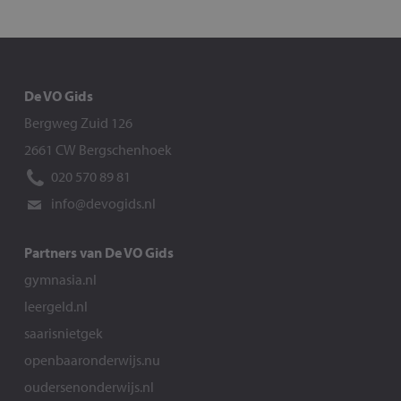
De VO Gids
Bergweg Zuid 126
2661 CW Bergschenhoek
020 570 89 81
info@devogids.nl
Partners van De VO Gids
gymnasia.nl
leergeld.nl
saarisnietgek
openbaaronderwijs.nu
oudersenonderwijs.nl