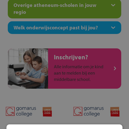
Overige atheneum-scholen in jouw
regio
Welk onderwijsconcept past bij jou?
Inschrijven?
Alle informatie om je kind
aan te melden bij een
middelbare school.