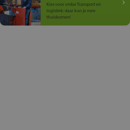
Kies voor vmbo Transport en
logistiek: daar kun je mee
thuiskomen!