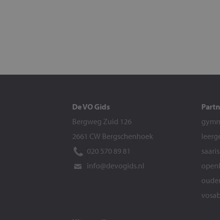
De VO Gids
Partn
Bergweg Zuid 126
gymna
2661 CW Bergschenhoek
leerg
020 570 89 81
saari
info@devogids.nl
openb
ouder
vosab