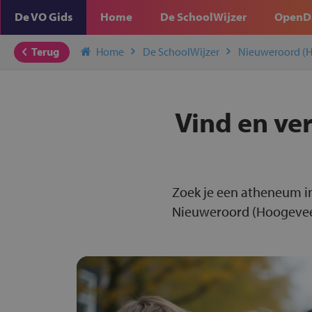
De VO Gids
Home
De SchoolWijzer
OpenD
Terug
Home
De SchoolWijzer
Nieuweroord (
Vind en ve
Zoek je een atheneum i
Nieuweroord (Hoogeveen)