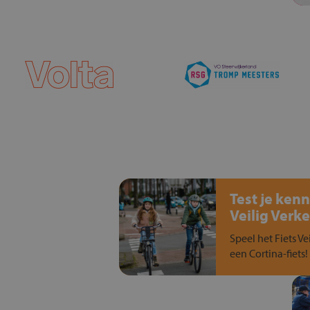
Test je kenn
Veilig Verke
Speel het Fiets Ve
een Cortina-fiets!