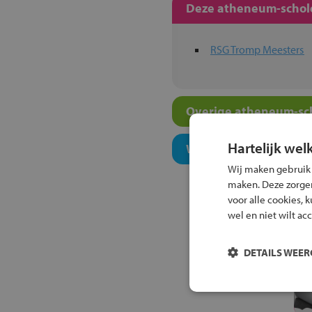
Deze atheneum-schole
RSG Tromp Meesters
Overige atheneum-sch
Hartelijk wel
Welk onderwijsconcept
Wij maken gebruik
maken. Deze zorgen 
voor alle cookies, 
wel en niet wilt ac
DETAILS WEE