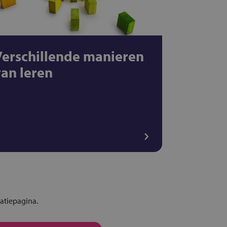
Verschillende manieren
van leren
atiepagina.