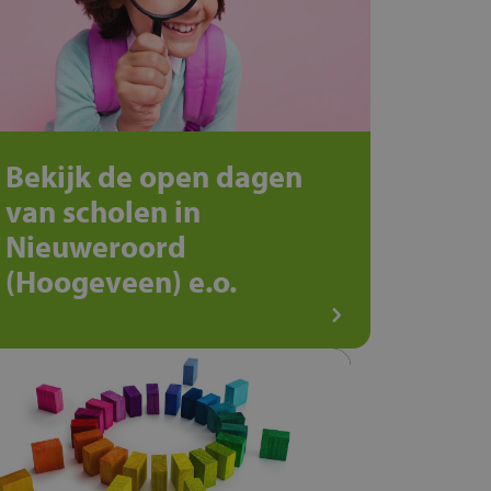
Bekijk de open dagen
van scholen in
Nieuweroord
(Hoogeveen) e.o.