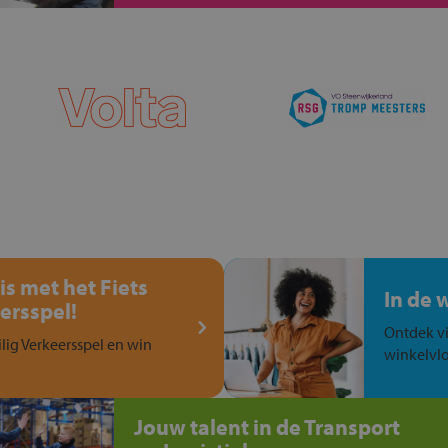
is met het Fiets
In de 
ersspel!
Ontdek vi
ilig Verkeersspel en win
winkelvlo
Jouw talent in de Transport