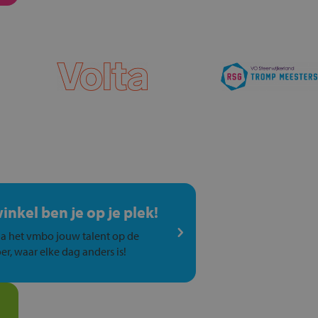
winkel ben je op je plek!
a het vmbo jouw talent op de
er, waar elke dag anders is!