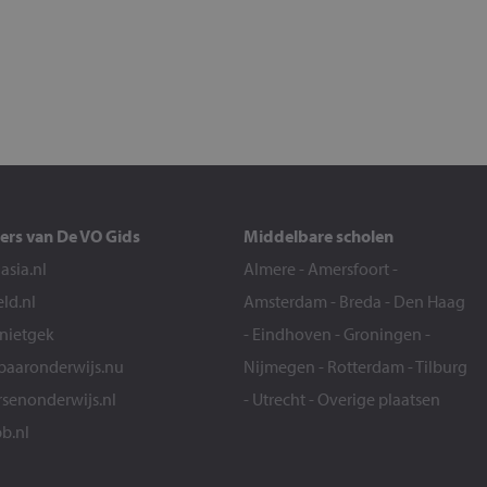
ers van De VO Gids
Middelbare scholen
sia.nl
Almere
-
Amersfoort
-
eld.nl
Amsterdam
-
Breda
-
Den Haag
snietgek
-
Eindhoven
-
Groningen
-
aaronderwijs.nu
Nijmegen
-
Rotterdam
-
Tilburg
senonderwijs.nl
-
Utrecht
-
Overige plaatsen
b.nl