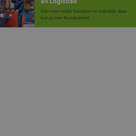
en Logistiek
Kies voor vmbo Transport en logistiek: daar
kun je mee thuiskomen!