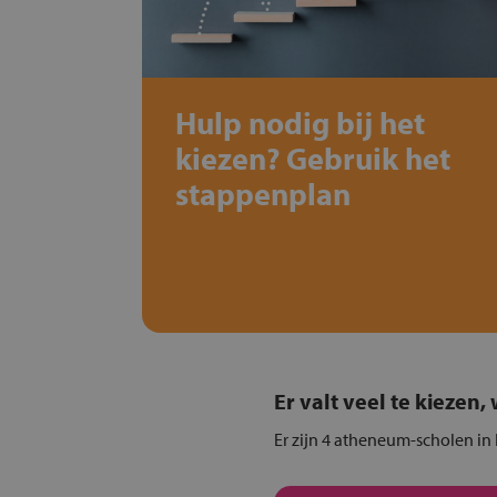
Hulp nodig bij het
kiezen? Gebruik het
stappenplan
Er valt veel te kiezen
Er zijn 4 atheneum-scholen in