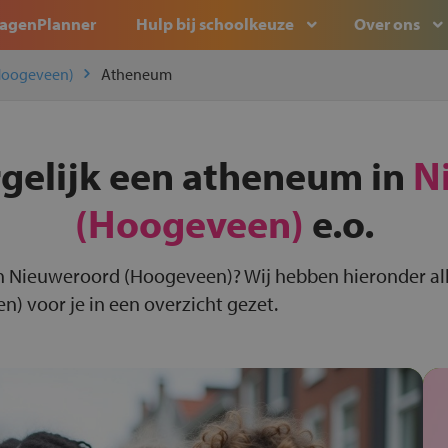
agenPlanner
Hulp bij schoolkeuze
Over ons
Hoogeveen)
Atheneum
rgelijk een atheneum in
N
(Hoogeveen)
e.o.
n Nieuweroord (Hoogeveen)? Wij hebben hieronder al
 voor je in een overzicht gezet.