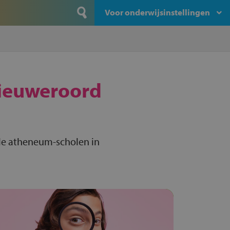
Voor onderwijsinstellingen
ieuweroord
le atheneum-scholen in