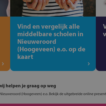
Vind en vergelijk alle
middelbare scholen in
Nieuweroord
(Hoogeveen) e.o. op de
kaart
, wij helpen je graag op weg
 Nieuweroord (Hoogeveen) e.o. Bekijk de uitgebreide online present