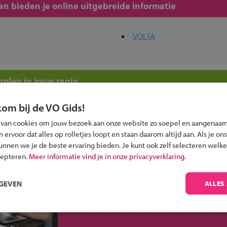
n bieden je online uitgebreide informatie
VOLTA
olen in jouw regio
kom bij de VO Gids!
 past bij jou?
 van cookies om jouw bezoek aan onze website zo soepel en aangenaam
ervoor dat alles op rolletjes loopt en staan daarom altijd aan. Als je ons
kunnen we je de beste ervaring bieden. Je kunt ook zelf selecteren welke
cepteren.
Meer informatie vind je in onze privacyverklaring.
Inschrijven?
RGEVEN
ALLES
Alle informatie om je kind aan te melden bij
een middelbare school.