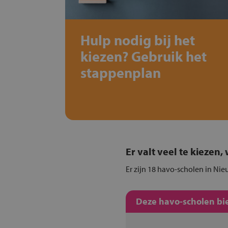
Hulp nodig bij het
kiezen? Gebruik het
stappenplan
Er valt veel te kiezen
Er zijn 18 havo-scholen in Nie
Deze havo-scholen bie