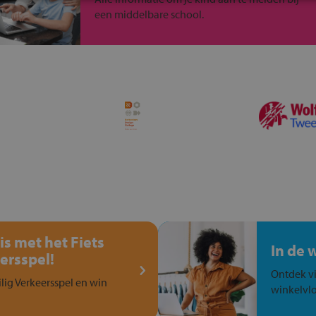
een middelbare school.
is met het Fiets
In de 
ersspel!
Ontdek vi
ilig Verkeersspel en win
winkelvlo