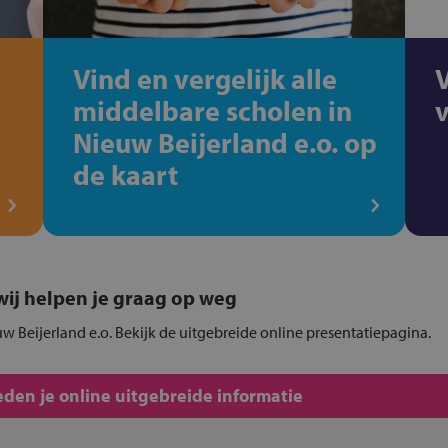
Vind en vergelijk alle
middelbare scholen in
Nieuw Beijerland e.o. op
de kaart
, wij helpen je graag op weg
uw Beijerland e.o. Bekijk de uitgebreide online presentatiepagina.
den je online uitgebreide informatie