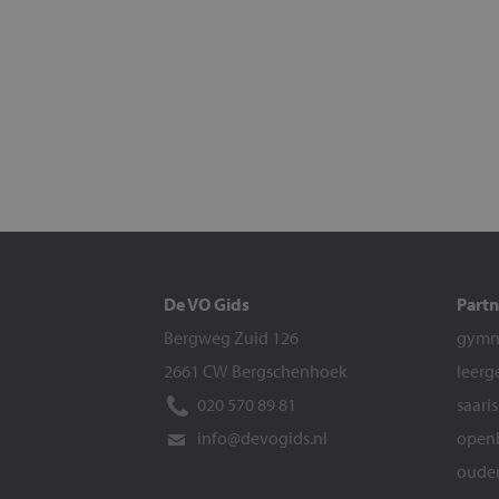
De VO Gids
Partn
Bergweg Zuid 126
gymna
2661 CW Bergschenhoek
leerg
020 570 89 81
saari
info@devogids.nl
openb
ouder