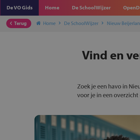
De VO Gids
Home
De SchoolWijzer
OpenD
Terug
Home
De SchoolWijzer
Nieuw Beijerla
Vind en ve
Zoek je een havo in Nie
voor je in een overzicht