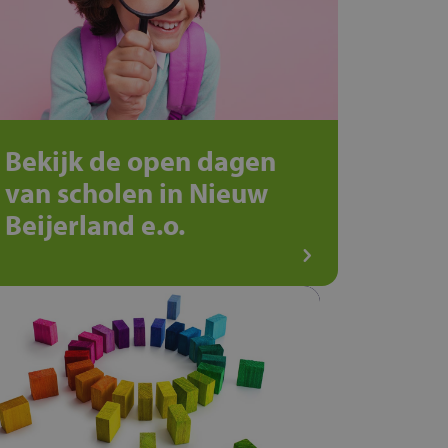
Bekijk de open dagen
van scholen in Nieuw
Beijerland e.o.