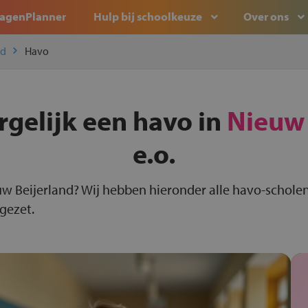
agenPlanner
Hulp bij schoolkeuze
Over ons
nd
Havo
rgelijk een havo in
Nieuw 
e.o.
uw Beijerland? Wij hebben hieronder alle havo-scholen
 gezet.