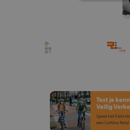
Test je kenn
Veilig Verke
Speel het Fiets Ve
een Cortina-fiets!