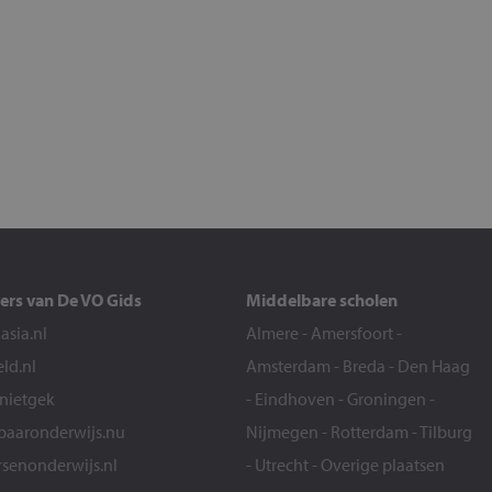
ers van De VO Gids
Middelbare scholen
sia.nl
Almere
-
Amersfoort
-
eld.nl
Amsterdam
-
Breda
-
Den Haag
snietgek
-
Eindhoven
-
Groningen
-
aaronderwijs.nu
Nijmegen
-
Rotterdam
-
Tilburg
senonderwijs.nl
-
Utrecht
-
Overige plaatsen