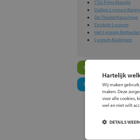
CSG Prins Maurits
Dalton Lyceum Baren
De Theaterhavo/vwo
Einstein Lyceum
Het Lyceum Rotterda
Lyceum Kralingen
Overige havo-scholen 
Hartelijk wel
Welk onderwijsconcept
Wij maken gebruik
maken. Deze zorgen 
voor alle cookies, 
wel en niet wilt ac
DETAILS WEE