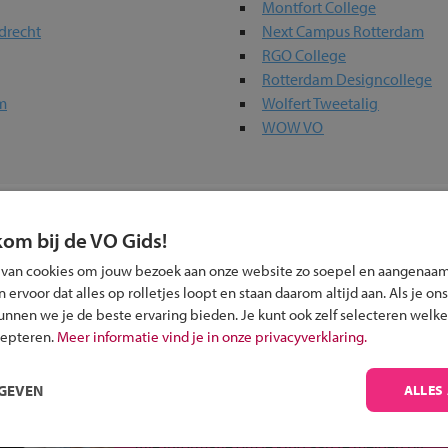
Montfort College
drecht
Next Campus Rotterdam
RGO College
Rotterdam Designcollege
m
Wolfert Tweetalig
WOW VO
in jouw regio
kom bij de VO Gids!
 past bij jou?
 van cookies om jouw bezoek aan onze website zo soepel en aangenaam
ervoor dat alles op rolletjes loopt en staan daarom altijd aan. Als je ons
kunnen we je de beste ervaring bieden. Je kunt ook zelf selecteren welke
cepteren.
Meer informatie vind je in onze privacyverklaring.
RGEVEN
ALLES
Inschrijven?
Alle informatie om je kind aan te melden bij