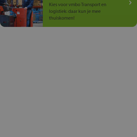
Kies voor vmbo Transport en
logistiek: daar kun je mee
thuiskomen!