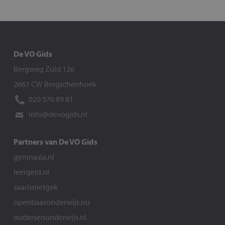
De VO Gids
Bergweg Zuid 126
2661 CW Bergschenhoek
020 570 89 81
info@devogids.nl
Partners van De VO Gids
gymnasia.nl
leergeld.nl
saarisnietgek
openbaaronderwijs.nu
oudersenonderwijs.nl