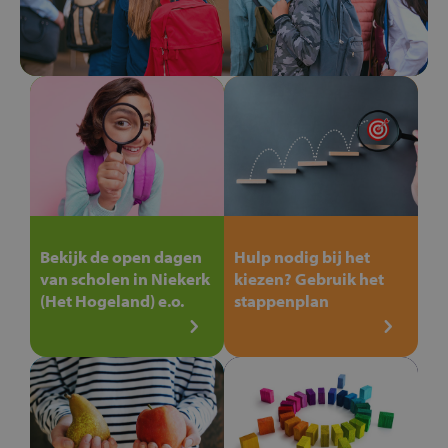
Bekijk de open dagen
Hulp nodig bij het
van scholen in Niekerk
kiezen? Gebruik het
(Het Hogeland) e.o.
stappenplan