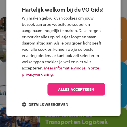
Hartelijk welkom bij de VO Gids!
Wij maken gebruik van cookies om jouw
Test je kennis met het
bezoek aan onze website zo soepel en
Fiets Veilig
aangenaam mogelijk te maken. Deze zorgen
ervoor dat alles op rolletjes loopt en staan
Verkeersspel!
daarom altijd aan. Als je ons groen licht geeft
Speel het Fiets Veilig Verkeersspel
voor alle cookies, kunnen we je de beste
en win een Cortina-fiets!
ervaring bieden. Je kunt ook zelf selecteren
welke typen cookies je wel en niet wilt
accepteren.
Meer informatie vind je in onze
In de winkel ben je op je
privacyverklaring.
plek!
Ontdek via het vmbo jouw talent
ALLES ACCEPTEREN
op de winkelvloer, waar elke dag
anders is!
DETAILS WEERGEVEN
Jouw talent in de
Transport en Logistiek