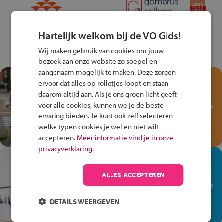
Hartelijk welkom bij de VO Gids!
Wij maken gebruik van cookies om jouw
bezoek aan onze website zo soepel en
aangenaam mogelijk te maken. Deze zorgen
Test je kennis met het
ervoor dat alles op rolletjes loopt en staan
Fiets Veilig
daarom altijd aan. Als je ons groen licht geeft
Verkeersspel!
voor alle cookies, kunnen we je de beste
ervaring bieden. Je kunt ook zelf selecteren
Speel het Fiets Veilig Verkeersspel
welke typen cookies je wel en niet wilt
en win een Cortina-fiets!
accepteren.
Meer informatie vind je in onze
privacyverklaring.
In de winkel ben je op je
plek!
ALLES ACCEPTEREN
Ontdek via het vmbo jouw talent
op de winkelvloer, waar elke dag
DETAILS WEERGEVEN
anders is!