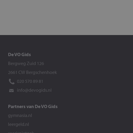
De VO Gids
Bergweg Zuid 126
2661 CW Bergschenhoek
020 570 89 81
info@devogids.nl
Partners van De VO Gids
gymnasia.nl
leergeld.nl