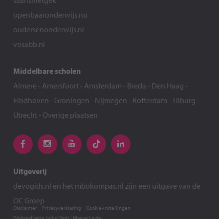
saarisnietgek
openbaaronderwijs.nu
oudersenonderwijs.nl
vosabb.nl
Middelbare scholen
Almere
-
Amersfoort
-
Amsterdam
-
Breda
-
Den Haag
-
Eindhoven
-
Groningen
-
Nijmegen
-
Rotterdam
-
Tilburg
-
Utrecht
-
Overige plaatsen
Uitgeverij
devogids.nl
en het
mbokompas.nl
zijn een uitgave van de
OC Groep
Disclaimer
Privacyverklaring
Cookie-instellingen
Webrealisatie
Julius Smit
|
Maeve Levie