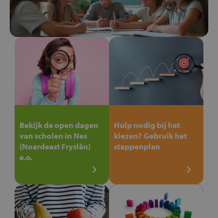
Bekijk de open dagen
Hulp nodig bij het
van scholen in Nes
kiezen? Gebruik het
(Noardeast Fryslân)
stappenplan
e.o.