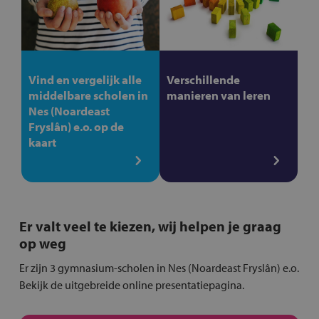
Vind en vergelijk alle
Verschillende
middelbare scholen in
manieren van leren
Nes (Noardeast
Fryslân) e.o. op de
kaart
Er valt veel te kiezen, wij helpen je graag
op weg
Er zijn 3 gymnasium-scholen in Nes (Noardeast Fryslân) e.o.
Bekijk de uitgebreide online presentatiepagina.