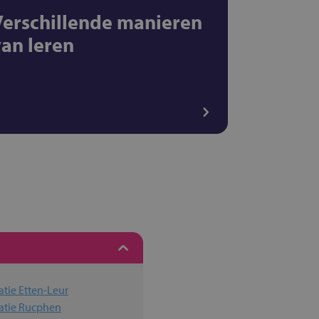
Verschillende manieren
van leren
tie Etten-Leur
atie Rucphen