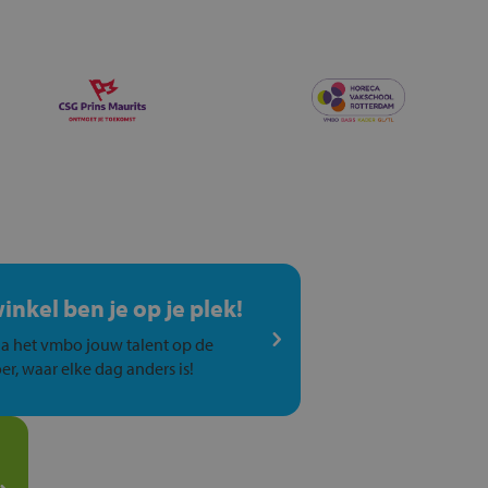
winkel ben je op je plek!
a het vmbo jouw talent op de
er, waar elke dag anders is!