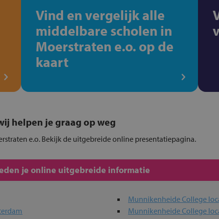
Vind en vergelijk alle
middelbare scholen in
Moerstraten e.o. op de
kaart
, wij helpen je graag op weg
rstraten e.o. Bekijk de uitgebreide online presentatiepagina.
den je online uitgebreide informatie
Munnikenheide College loca
tterdam
Munnikenheide College loc