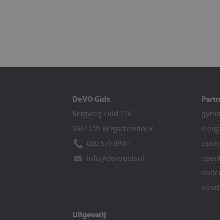
De VO Gids
Partn
Bergweg Zuid 126
gymna
2661 CW Bergschenhoek
leerg
020 570 89 81
saari
info@devogids.nl
openb
ouder
vosab
Uitgeverij