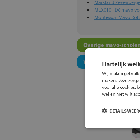
Markland Zevenberg
MEX010 - Dé mavo voo
Montessori Mavo Rot
Overige mavo-scholen
Welk onderwijsconcept
Hartelijk wel
Wij maken gebruik
maken. Deze zorgen 
voor alle cookies, 
wel en niet wilt ac
DETAILS WEE