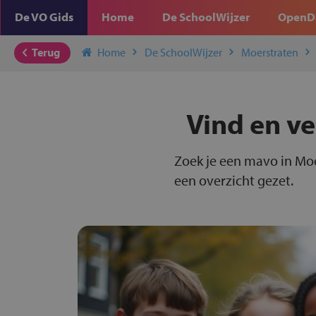
De VO Gids
Home
De SchoolWijzer
OpenD
Terug
Home
De SchoolWijzer
Moerstraten
Vind en ve
Zoek je een mavo in Moe
een overzicht gezet.