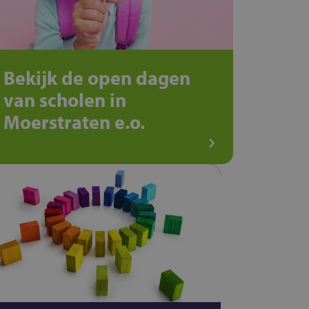
Bekijk de open dagen
van scholen in
Moerstraten e.o.