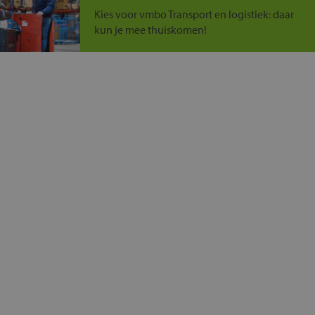
Kies voor vmbo Transport en logistiek: daar
kun je mee thuiskomen!