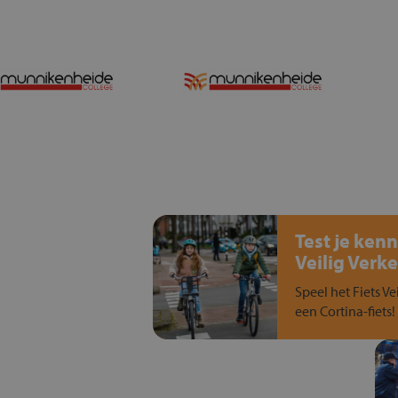
Test je kenn
Veilig Verke
Speel het Fiets Ve
een Cortina-fiets!