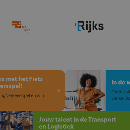
is met het Fiets
In de 
ersspel!
Ontdek vi
ilig Verkeersspel en win
winkelvlo
Jouw talent in de Transport
en Logistiek