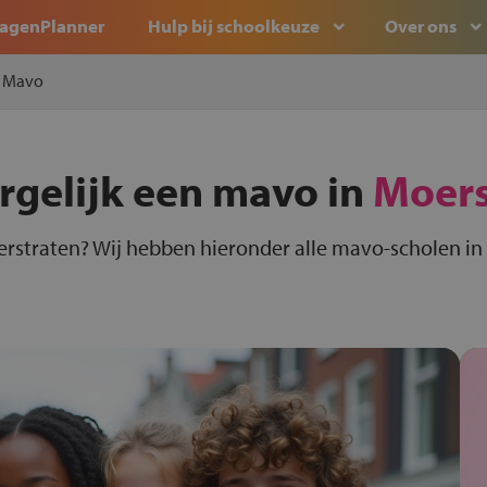
agenPlanner
Hulp bij schoolkeuze
Over ons
Mavo
rgelijk een mavo in
Moers
rstraten? Wij hebben hieronder alle mavo-scholen in 