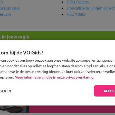
en
RGO College
r Expressie
Roncalli Scholengemeensc
terdam
RSG 't Rijks
 in jouw regio
 past bij jou?
kom bij de VO Gids!
 van cookies om jouw bezoek aan onze website zo soepel en aangenaam
ervoor dat alles op rolletjes loopt en staan daarom altijd aan. Als je ons
kunnen we je de beste ervaring bieden. Je kunt ook zelf selecteren welke
cepteren.
Meer informatie vind je in onze privacyverklaring.
Inschrijven?
RGEVEN
ALLES
Alle informatie om je kind aan te melden bij
een middelbare school.