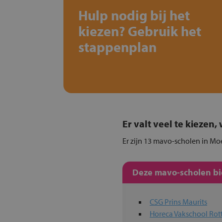
Hulp nodig bij het
kiezen? Gebruik het
stappenplan
Er valt veel te kiezen
Er zijn 13 mavo-scholen in Moe
Deze mavo-scholen bie
CSG Prins Maurits
Horeca Vakschool Ro