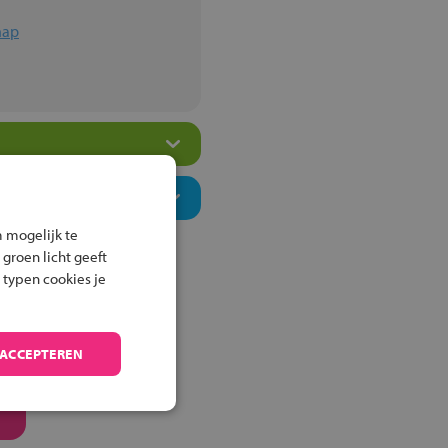
hap
 mogelijk te
 groen licht geeft
 typen cookies je
 ACCEPTEREN