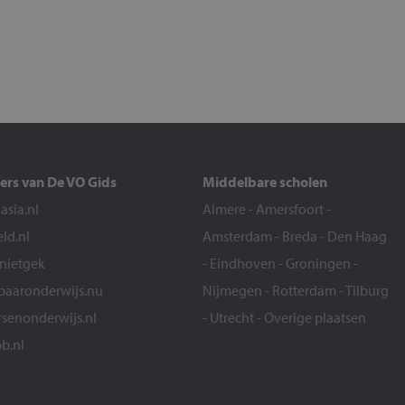
ers van De VO Gids
Middelbare scholen
sia.nl
Almere
-
Amersfoort
-
eld.nl
Amsterdam
-
Breda
-
Den Haag
snietgek
-
Eindhoven
-
Groningen
-
aaronderwijs.nu
Nijmegen
-
Rotterdam
-
Tilburg
senonderwijs.nl
-
Utrecht
-
Overige plaatsen
b.nl