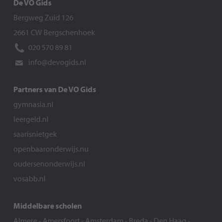
De VO Gids
Bergweg Zuid 126
2661 CW Bergschenhoek
020 570 89 81
info@devogids.nl
Partners van De VO Gids
gymnasia.nl
leergeld.nl
saarisnietgek
openbaaronderwijs.nu
oudersenonderwijs.nl
vosabb.nl
Middelbare scholen
Almere
-
Amersfoort
-
Amsterdam
-
Breda
-
Den Haag
-