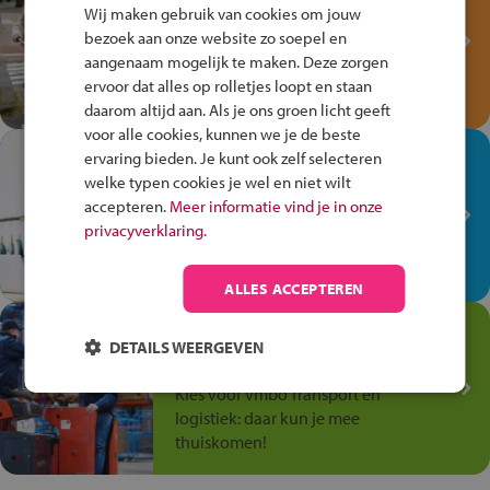
Fiets Veilig
Wij maken gebruik van cookies om jouw
Verkeersspel!
bezoek aan onze website zo soepel en
aangenaam mogelijk te maken. Deze zorgen
Speel het Fiets Veilig Verkeersspel
ervoor dat alles op rolletjes loopt en staan
en win een Cortina-fiets!
daarom altijd aan. Als je ons groen licht geeft
voor alle cookies, kunnen we je de beste
In de winkel ben je op je
ervaring bieden. Je kunt ook zelf selecteren
plek!
welke typen cookies je wel en niet wilt
accepteren.
Meer informatie vind je in onze
Ontdek via het vmbo jouw talent
privacyverklaring.
op de winkelvloer, waar elke dag
anders is!
ALLES ACCEPTEREN
Jouw talent in de
DETAILS WEERGEVEN
Transport en Logistiek
Kies voor vmbo Transport en
logistiek: daar kun je mee
thuiskomen!