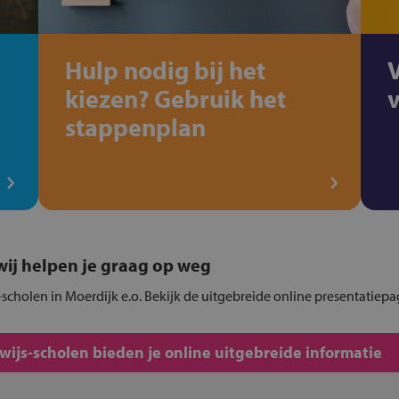
Hulp nodig bij het
kiezen? Gebruik het
stappenplan
, wij helpen je graag op weg
scholen in Moerdijk e.o. Bekijk de uitgebreide online presentatiepa
js-scholen bieden je online uitgebreide informatie