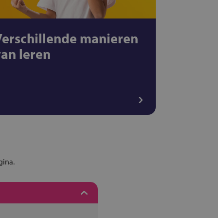
Verschillende manieren
van leren
gina.