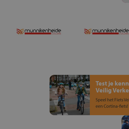
Test je kenn
Veilig Verke
Speel het Fiets Ve
een Cortina-fiets!