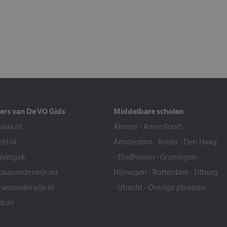
ers van De VO Gids
Middelbare scholen
sia.nl
Almere
-
Amersfoort
-
eld.nl
Amsterdam
-
Breda
-
Den Haag
snietgek
-
Eindhoven
-
Groningen
-
aaronderwijs.nu
Nijmegen
-
Rotterdam
-
Tilburg
senonderwijs.nl
-
Utrecht
-
Overige plaatsen
b.nl