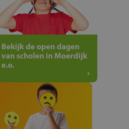
Bekijk de open dagen
van scholen in Moerdijk
e.o.