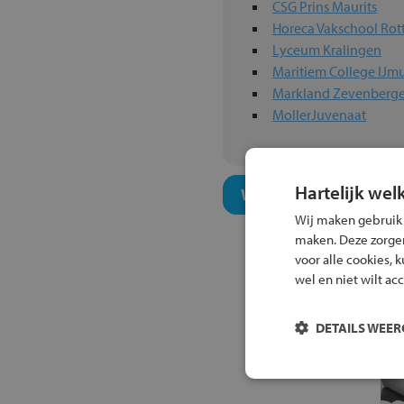
CSG Prins Maurits
Horeca Vakschool Ro
Lyceum Kralingen
Maritiem College IJm
Markland Zevenberg
MollerJuvenaat
Hartelijk wel
Welk niveau past bij j
Wij maken gebruik
maken. Deze zorgen 
voor alle cookies, 
wel en niet wilt ac
DETAILS WEE