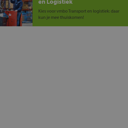
en Logistiek
Kies voor vmbo Transport en logistiek: daar
kun je mee thuiskomen!