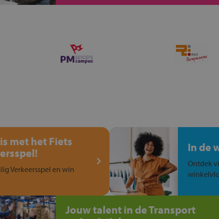
is met het Fiets
In de 
ersspel!
Ontdek vi
ilig Verkeersspel en win
winkelvlo
Jouw talent in de Transport