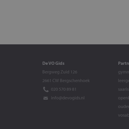
De VO Gids
Partn
Bergweg Zuid 126
gymna
2661 CW Bergschenhoek
leerg
020 570 89 81
saari
info@devogids.nl
openb
ouder
vosab