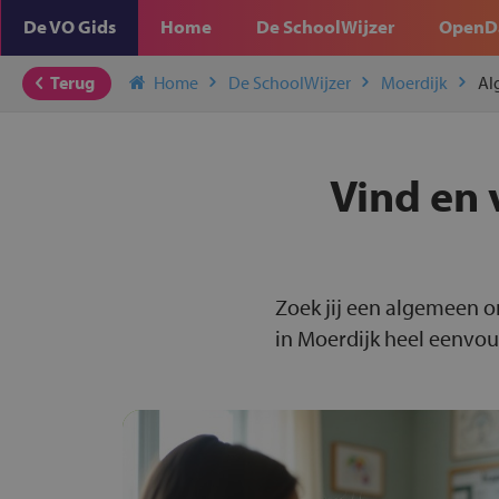
De VO Gids
Home
De SchoolWijzer
OpenD
Terug
Home
De SchoolWijzer
Moerdijk
Al
Vind en 
Zoek jij een algemeen o
in Moerdijk heel eenvoun