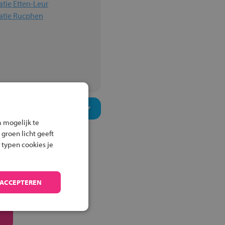
tie Etten-Leur
atie Rucphen
 mogelijk te
 groen licht geeft
 typen cookies je
 ACCEPTEREN