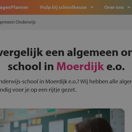
agenPlanner
Hulp bij schoolkeuze
Over ons
gemeen Onderwijs
vergelijk een algemeen o
school in
Moerdijk
e.o.
nderwijs-school in Moerdijk e.o.? Wij hebben alle al
dig voor je op een rijtje gezet.