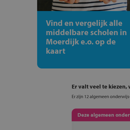
Vind en vergelijk alle
middelbare scholen in
Moerdijk e.o. op de
kaart
Er valt veel te kiezen
Er zijn 12 algemeen onderwijs-
Deze algemeen onderwi