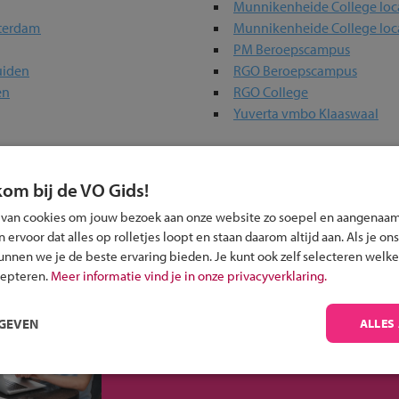
Munnikenheide College loca
tterdam
Munnikenheide College loc
PM Beroepscampus
uiden
RGO Beroepscampus
en
RGO College
Yuverta vmbo Klaaswaal
kom bij de VO Gids!
ou?
 van cookies om jouw bezoek aan onze website zo soepel en aangenaam
ervoor dat alles op rolletjes loopt en staan daarom altijd aan. Als je ons
kunnen we je de beste ervaring bieden. Je kunt ook zelf selecteren welke
cepteren.
Meer informatie vind je in onze privacyverklaring.
Inschrijven?
RGEVEN
ALLES
Alle informatie om je kind aan te melden bij
een middelbare school.