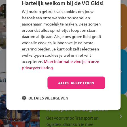
Hartelijk welkom bij de VO Gids!
Test je kennis met het
Wij maken gebruik van cookies om jouw
Fiets Veilig
bezoek aan onze website zo soepel en
aangenaam mogelijk te maken. Deze zorgen
Verkeersspel!
ervoor dat alles op rolletjes loopt en staan
Speel het Fiets Veilig Verkeersspel
daarom altijd aan. Als je ons groen licht geeft
en win een Cortina-fiets!
voor alle cookies, kunnen we je de beste
ervaring bieden. Je kunt ook zelf selecteren
welke typen cookies je wel en niet wilt
In de winkel ben je op je
accepteren.
Meer informatie vind je in onze
plek!
privacyverklaring.
Ontdek via het vmbo jouw talent
op de winkelvloer, waar elke dag
ALLES ACCEPTEREN
anders is!
DETAILS WEERGEVEN
Jouw talent in de
Transport en Logistiek
Kies voor vmbo Transport en
logistiek: daar kun je mee