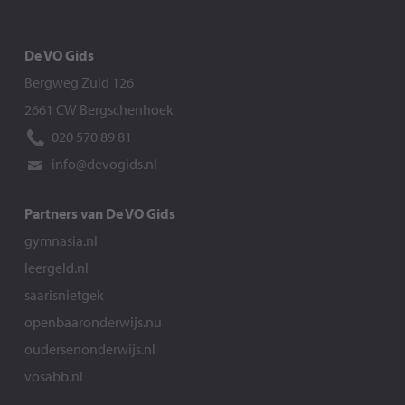
De VO Gids
Bergweg Zuid 126
2661 CW Bergschenhoek
020 570 89 81
info@devogids.nl
Partners van De VO Gids
gymnasia.nl
leergeld.nl
saarisnietgek
openbaaronderwijs.nu
oudersenonderwijs.nl
vosabb.nl