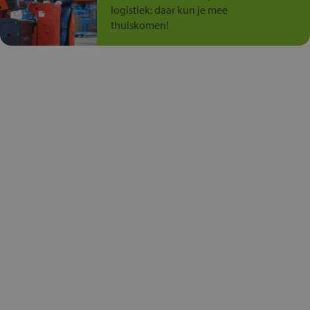
logistiek: daar kun je mee
thuiskomen!