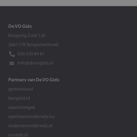
De VO Gids
Bergweg Zuid 126
2661 CW Bergschenhoek
020 570 89 81
info@devogids.nl
Partners van De VO Gids
gymnasia.nl
leergeld.nl
saarisnietgek
openbaaronderwijs.nu
oudersenonderwijs.nl
vosabb.nl