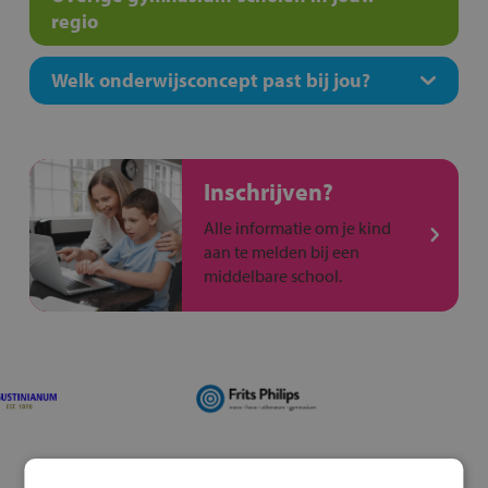
regio
Welk onderwijsconcept past bij jou?
Inschrijven?
Alle informatie om je kind
aan te melden bij een
middelbare school.