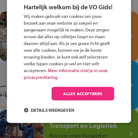
Hartelijk welkom bij de VO Gids!
Wij maken gebruik van cookies om jouw
Test je kennis met het
bezoek aan onze website zo soepel en
Fiets Veilig
aangenaam mogelijk te maken. Deze zorgen
Verkeersspel!
ervoor dat alles op rolletjes loopt en staan
daarom altijd aan. Als je ons groen licht geeft
Speel het Fiets Veilig Verkeersspel
voor alle cookies, kunnen we je de beste
en win een Cortina-fiets!
ervaring bieden. Je kunt ook zelf selecteren
welke typen cookies je wel en niet wilt
In de winkel ben je op je
accepteren.
Meer informatie vind je in onze
plek!
privacyverklaring.
Ontdek via het vmbo jouw talent
op de winkelvloer, waar elke dag
ALLES ACCEPTEREN
anders is!
DETAILS WEERGEVEN
Jouw talent in de
Transport en Logistiek
Kies voor vmbo Transport en