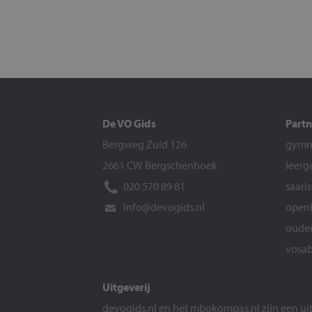
De VO Gids
Partn
Bergweg Zuid 126
gymna
2661 CW Bergschenhoek
leerg
020 570 89 81
saari
info@devogids.nl
openb
ouder
vosab
Uitgeverij
devogids.nl
en het
mbokompas.nl
zijn een u