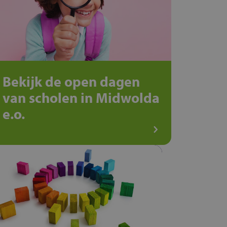
Bekijk de open dagen
van scholen in Midwolda
e.o.