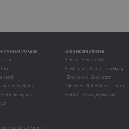
ers van De VO Gids
Middelbare scholen
sia.nl
Almere
-
Amersfoort
-
eld.nl
Amsterdam
-
Breda
-
Den Haag
snietgek
-
Eindhoven
-
Groningen
-
aaronderwijs.nu
Nijmegen
-
Rotterdam
-
Tilburg
senonderwijs.nl
-
Utrecht
-
Overige plaatsen
b.nl
itgave van de
OC Groep