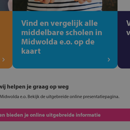
Vind en vergelijk alle
middelbare scholen in
Midwolda e.o. op de
kaart
, wij helpen je graag op weg
 Midwolda e.o. Bekijk de uitgebreide online presentatiepagina.
n bieden je online uitgebreide informatie