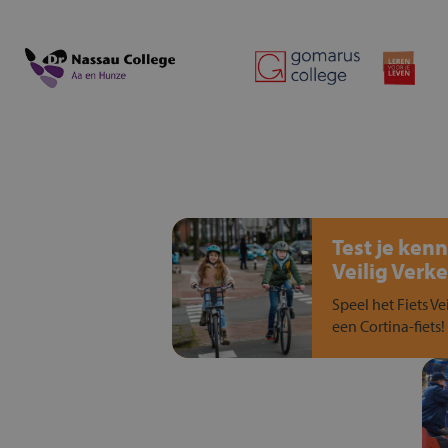
Test je kenn
Veilig Verke
Speel het Fiets Ve
een Cortina-fiets!