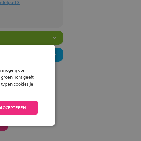
ndelpad 3
 mogelijk te
 groen licht geeft
 typen cookies je
 ACCEPTEREN