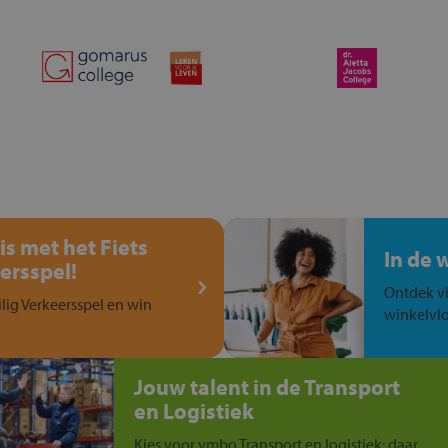
is met het Fiets
In de 
ersspel!
Ontdek vi
ilig Verkeersspel en win
winkelvlo
Jouw talent in de Transport
en Logistiek
Kies voor vmbo Transport en logistiek: daar