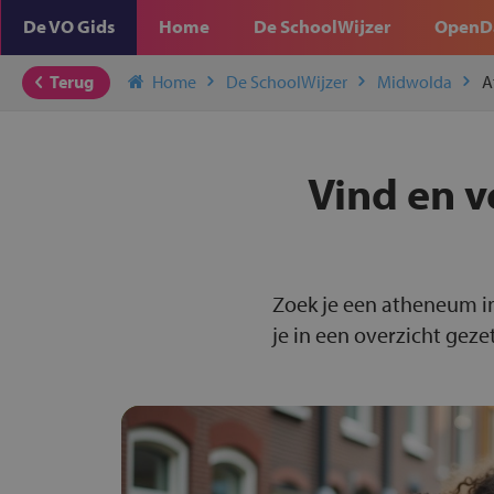
De VO Gids
Home
De SchoolWijzer
OpenD
Terug
Home
De SchoolWijzer
Midwolda
A
Vind en v
Zoek je een atheneum i
je in een overzicht gezet