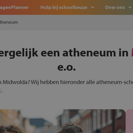
agenPlanner
Hulp bij schoolkeuze
Over ons
theneum
ergelijk een atheneum in
e.o.
n Midwolda? Wij hebben hieronder alle atheneum-sch
.