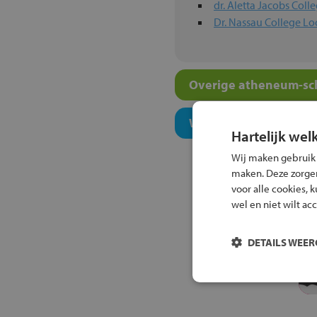
dr. Aletta Jacobs Coll
Dr. Nassau College Lo
Overige atheneum-sch
Welk onderwijsconcept
Hartelijk wel
Wij maken gebruik
maken. Deze zorgen 
voor alle cookies, 
wel en niet wilt ac
DETAILS WEE