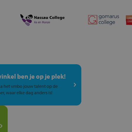
winkel ben je op je plek!
a het vmbo jouw talent op de
er, waar elke dag anders is!