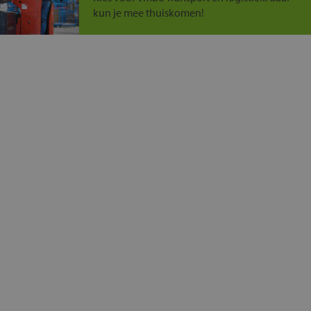
kun je mee thuiskomen!