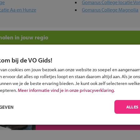
ege
Gomarus College locatie Vo
catie Aa en Hunze
Gomarus College Magnolia
olen in jouw regio
 past bij jou?
kom bij de VO Gids!
 van cookies om jouw bezoek aan onze website zo soepel en aangenaam
ervoor dat alles op rolletjes loopt en staan daarom altijd aan. Als je ons
kunnen we je de beste ervaring bieden. Je kunt ook zelf selecteren welke
cepteren.
Meer informatie vind je in onze privacyverklaring.
Inschrijven?
RGEVEN
ALLES
Alle informatie om je kind aan te melden bij
een middelbare school.