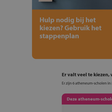
Hulp nodig bij het
kiezen? Gebruik het
stappenplan
Er valt veel te kiezen
Er zijn 6 atheneum-scholen in
Deze atheneum-schole