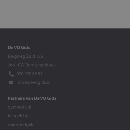
De VO Gids
Bergweg Zuid 126
2661 CW Bergschenhoek
020 570 89 81
info@devogids.nl
Partners van De VO Gids
gymnasia.nl
leergeld.nl
saarisnietgek