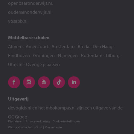
openbaaronderwijs.nu
oudersenonderwijs.nl
vosabb.nl
Middelbare scholen
Almere
-
Amersfoort
-
Amsterdam
-
Breda
-
Den Haag
-
Eindhoven
-
Groningen
-
Nijmegen
-
Rotterdam
-
Tilburg
-
Utrecht
-
Overige plaatsen
Uitgeverij
devogids.nl
en het
mbokompas.nl
zijn een uitgave van de
OC Groep
Disclaimer
Privacyverklaring
Cookie-instellingen
Webrealisatie
Julius Smit
|
Maeve Levie