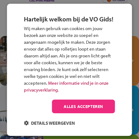
Hartelijk welkom bij de VO Gids!
Wij maken gebruik van cookies om jouw
bezoek aan onze website zo soepel en
aangenaam mogelijk te maken. Deze zorgen
Test je kennis met het
ervoor dat alles op rolletjes loopt en staan
Fiets Veilig
daarom altijd aan. Als je ons groen licht geeft
Verkeersspel!
voor alle cookies, kunnen we je de beste
ervaring bieden. Je kunt ook zelf selecteren
Speel het Fiets Veilig Verkeersspel
welke typen cookies je wel en niet wilt
en win een Cortina-fiets!
accepteren.
Meer informatie vind je in onze
privacyverklaring.
In de winkel ben je op je
plek!
ALLES ACCEPTEREN
Ontdek via het vmbo jouw talent
op de winkelvloer, waar elke dag
DETAILS WEERGEVEN
anders is!