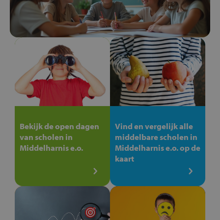
Bekijk de open dagen
Vind en vergelijk alle
van scholen in
middelbare scholen in
Middelharnis e.o.
Middelharnis e.o. op de
kaart