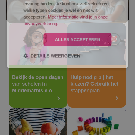
ervaring bieden. Je kunt ook zelf selecteren
welke typen cookies je wel en niet wilt
accepteren.
Meer informatie vind je in onze
privacyverklaring.
ALLES ACCEPTEREN
DETAILS WEERGEVEN
Bekijk de open dagen
Hulp nodig bij het
van scholen in
kiezen? Gebruik het
Middelharnis e.o.
stappenplan