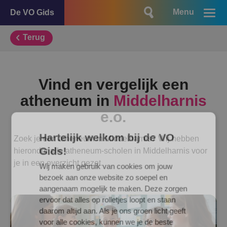
Menu
De VO Gids
Terug
Vind en vergelijk een
atheneum in
Middelharnis
e.o.
Hartelijk welkom bij de VO
Zoek je een atheneum in Middelharnis? Wij hebben
Gids!
hieronder alle atheneum-scholen in Middelharnis voor
je in een overzicht gezet.
Wij maken gebruik van cookies om jouw
bezoek aan onze website zo soepel en
aangenaam mogelijk te maken. Deze zorgen
ervoor dat alles op rolletjes loopt en staan
daarom altijd aan. Als je ons groen licht geeft
voor alle cookies, kunnen we je de beste