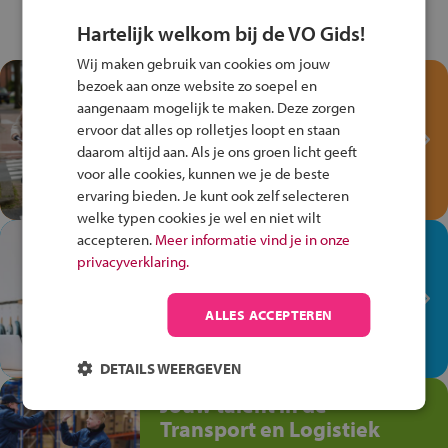
Hartelijk welkom bij de VO Gids!
Wij maken gebruik van cookies om jouw
Test je kennis met het
bezoek aan onze website zo soepel en
Fiets Veilig
aangenaam mogelijk te maken. Deze zorgen
ervoor dat alles op rolletjes loopt en staan
Verkeersspel!
daarom altijd aan. Als je ons groen licht geeft
Speel het Fiets Veilig Verkeersspel
voor alle cookies, kunnen we je de beste
en win een Cortina-fiets!
ervaring bieden. Je kunt ook zelf selecteren
welke typen cookies je wel en niet wilt
accepteren.
Meer informatie vind je in onze
In de winkel ben je op je
privacyverklaring.
plek!
Ontdek via het vmbo jouw talent
ALLES ACCEPTEREN
op de winkelvloer, waar elke dag
anders is!
DETAILS WEERGEVEN
Jouw talent in de
Transport en Logistiek