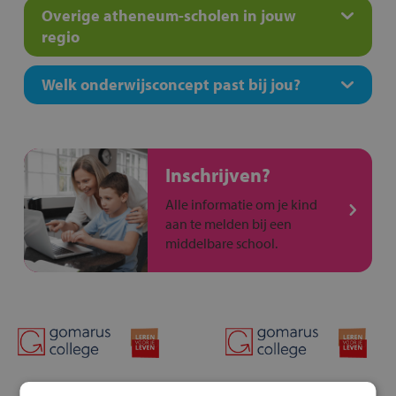
Overige atheneum-scholen in jouw
regio
Welk onderwijsconcept past bij jou?
Inschrijven?
Alle informatie om je kind
aan te melden bij een
middelbare school.