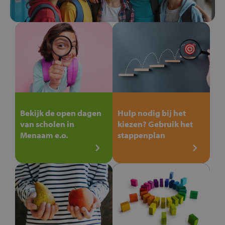
Bekijk de open dagen
Hulp nodig bij het
van scholen in
kiezen? Gebruik het
Menaam e.o.
stappenplan