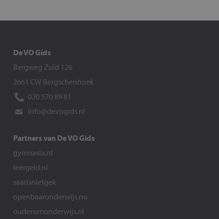
De VO Gids
Bergweg Zuid 126
2661 CW Bergschenhoek
020 570 89 81
info@devogids.nl
Partners van De VO Gids
gymnasia.nl
leergeld.nl
saarisnietgek
openbaaronderwijs.nu
oudersenonderwijs.nl