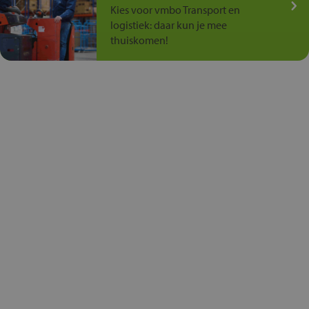
Kies voor vmbo Transport en
logistiek: daar kun je mee
thuiskomen!