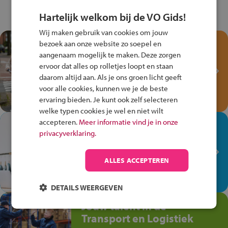
Hartelijk welkom bij de VO Gids!
Wij maken gebruik van cookies om jouw
Test je kennis met het
bezoek aan onze website zo soepel en
Fiets Veilig
aangenaam mogelijk te maken. Deze zorgen
ervoor dat alles op rolletjes loopt en staan
Verkeersspel!
daarom altijd aan. Als je ons groen licht geeft
Speel het Fiets Veilig Verkeersspel
voor alle cookies, kunnen we je de beste
en win een Cortina-fiets!
ervaring bieden. Je kunt ook zelf selecteren
welke typen cookies je wel en niet wilt
accepteren.
Meer informatie vind je in onze
In de winkel ben je op je
privacyverklaring.
plek!
Ontdek via het vmbo jouw talent
ALLES ACCEPTEREN
op de winkelvloer, waar elke dag
anders is!
DETAILS WEERGEVEN
Jouw talent in de
Transport en Logistiek