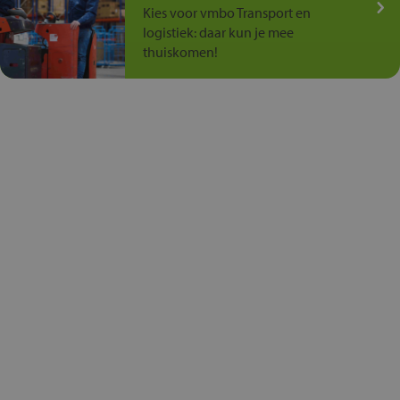
Kies voor vmbo Transport en
logistiek: daar kun je mee
thuiskomen!