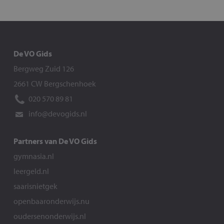
De VO Gids
Bergweg Zuid 126
2661 CW Bergschenhoek
020 570 89 81
info@devogids.nl
Partners van De VO Gids
gymnasia.nl
leergeld.nl
saarisnietgek
openbaaronderwijs.nu
oudersenonderwijs.nl