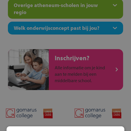
Overige atheneum-scholen in jouw
regio
Welk onderwijsconcept past bij jou?
Inschrijven?
Alle informatie om je kind
aan te melden bij een
middelbare school.