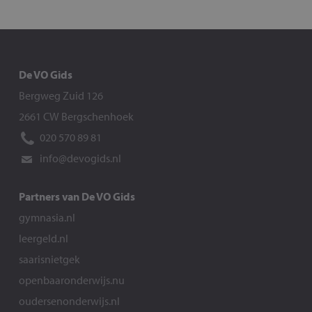
De VO Gids
Bergweg Zuid 126
2661 CW Bergschenhoek
020 570 89 81
info@devogids.nl
Partners van De VO Gids
gymnasia.nl
leergeld.nl
saarisnietgek
openbaaronderwijs.nu
oudersenonderwijs.nl