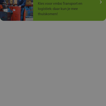
Kies voor vmbo Transport en
logistiek: daar kun je mee
thuiskomen!