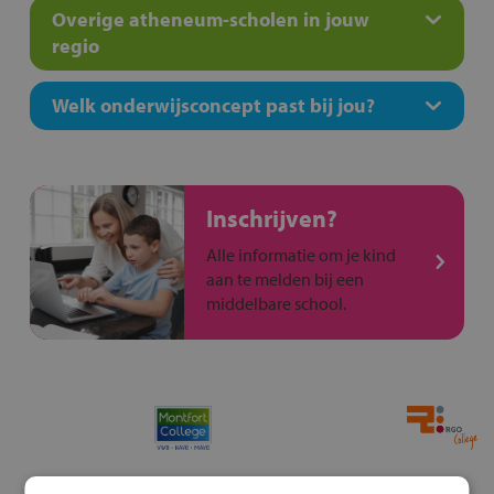
Overige atheneum-scholen in jouw
regio
Welk onderwijsconcept past bij jou?
Inschrijven?
Alle informatie om je kind
aan te melden bij een
middelbare school.