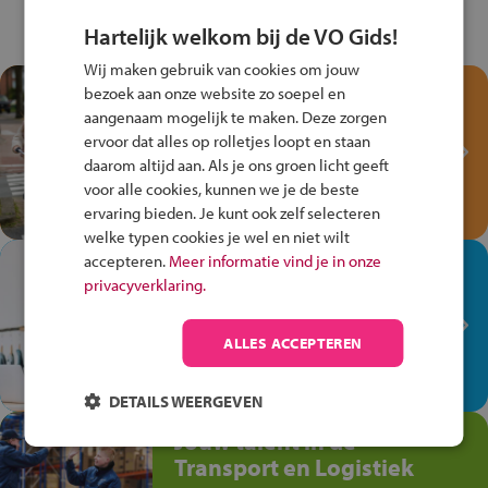
Hartelijk welkom bij de VO Gids!
Wij maken gebruik van cookies om jouw
Test je kennis met het
bezoek aan onze website zo soepel en
Fiets Veilig
aangenaam mogelijk te maken. Deze zorgen
ervoor dat alles op rolletjes loopt en staan
Verkeersspel!
daarom altijd aan. Als je ons groen licht geeft
Speel het Fiets Veilig Verkeersspel
voor alle cookies, kunnen we je de beste
en win een Cortina-fiets!
ervaring bieden. Je kunt ook zelf selecteren
welke typen cookies je wel en niet wilt
accepteren.
Meer informatie vind je in onze
In de winkel ben je op je
privacyverklaring.
plek!
Ontdek via het vmbo jouw talent
ALLES ACCEPTEREN
op de winkelvloer, waar elke dag
anders is!
DETAILS WEERGEVEN
Jouw talent in de
Transport en Logistiek