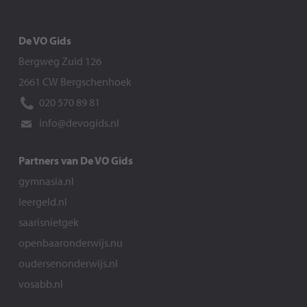
De VO Gids
Bergweg Zuid 126
2661 CW Bergschenhoek
020 570 89 81
info@devogids.nl
Partners van De VO Gids
gymnasia.nl
leergeld.nl
saarisnietgek
openbaaronderwijs.nu
oudersenonderwijs.nl
vosabb.nl