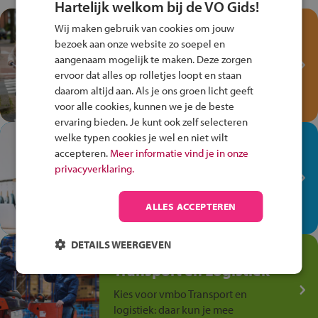
Hartelijk welkom bij de VO Gids!
Test je kennis met het
Wij maken gebruik van cookies om jouw
Fiets Veilig
bezoek aan onze website zo soepel en
Verkeersspel!
aangenaam mogelijk te maken. Deze zorgen
ervoor dat alles op rolletjes loopt en staan
Speel het Fiets Veilig Verkeersspel
daarom altijd aan. Als je ons groen licht geeft
en win een Cortina-fiets!
voor alle cookies, kunnen we je de beste
ervaring bieden. Je kunt ook zelf selecteren
welke typen cookies je wel en niet wilt
In de winkel ben je op je
accepteren.
Meer informatie vind je in onze
plek!
privacyverklaring.
Ontdek via het vmbo jouw talent
op de winkelvloer, waar elke dag
ALLES ACCEPTEREN
anders is!
DETAILS WEERGEVEN
Jouw talent in de
Transport en Logistiek
Kies voor vmbo Transport en
logistiek: daar kun je mee