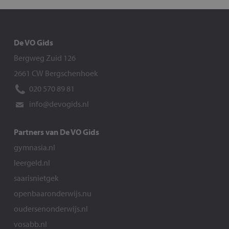
De VO Gids
Bergweg Zuid 126
2661 CW Bergschenhoek
020 570 89 81
info@devogids.nl
Partners van De VO Gids
gymnasia.nl
leergeld.nl
saarisnietgek
openbaaronderwijs.nu
oudersenonderwijs.nl
vosabb.nl