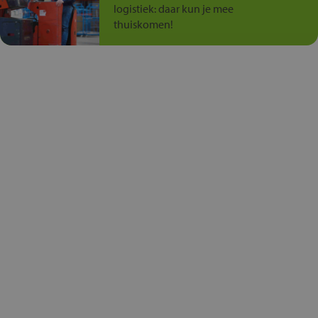
logistiek: daar kun je mee
thuiskomen!