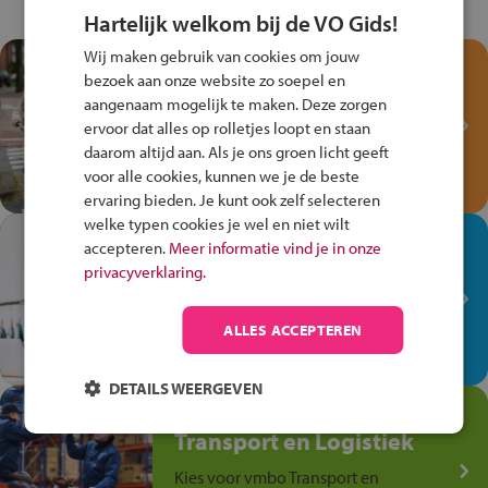
Hartelijk welkom bij de VO Gids!
Wij maken gebruik van cookies om jouw
Test je kennis met het
bezoek aan onze website zo soepel en
Fiets Veilig
aangenaam mogelijk te maken. Deze zorgen
Verkeersspel!
ervoor dat alles op rolletjes loopt en staan
daarom altijd aan. Als je ons groen licht geeft
Speel het Fiets Veilig Verkeersspel
voor alle cookies, kunnen we je de beste
en win een Cortina-fiets!
ervaring bieden. Je kunt ook zelf selecteren
welke typen cookies je wel en niet wilt
In de winkel ben je op je
accepteren.
Meer informatie vind je in onze
plek!
privacyverklaring.
Ontdek via het vmbo jouw talent
op de winkelvloer, waar elke dag
ALLES ACCEPTEREN
anders is!
DETAILS WEERGEVEN
Jouw talent in de
Transport en Logistiek
Kies voor vmbo Transport en