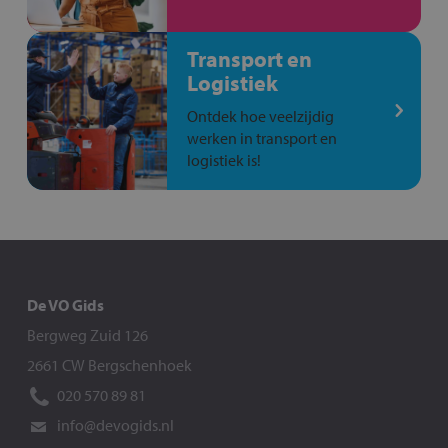
Transport en
Logistiek
Ontdek hoe veelzijdig
werken in transport en
logistiek is!
De VO Gids
Bergweg Zuid 126
2661 CW Bergschenhoek
020 570 89 81
info@devogids.nl