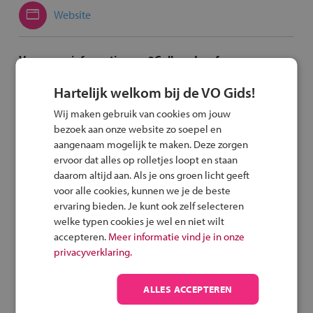
Website
Voor meer informatie over 2College Jozefmavo
Hartelijk welkom bij de VO Gids!
Stuur een e-mail
Wij maken gebruik van cookies om jouw
bezoek aan onze website zo soepel en
Met de fiets of het OV
aangenaam mogelijk te maken. Deze zorgen
ervoor dat alles op rolletjes loopt en staan
Route per fiets
daarom altijd aan. Als je ons groen licht geeft
voor alle cookies, kunnen we je de beste
Route met het OV
ervaring bieden. Je kunt ook zelf selecteren
welke typen cookies je wel en niet wilt
accepteren.
Meer informatie vind je in onze
privacyverklaring.
Speel het veilig fietsen
ALLES ACCEPTEREN
spel