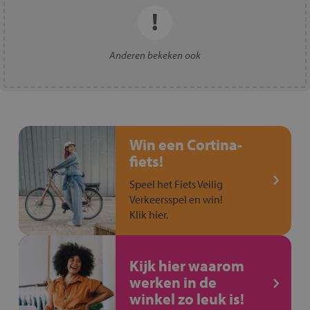
Anderen bekeken ook
Win een Cortina-
fiets!
Speel het Fiets Veilig
Verkeersspel en win!
Klik hier.
Kijk hier waarom
werken in de
winkel zo leuk is!