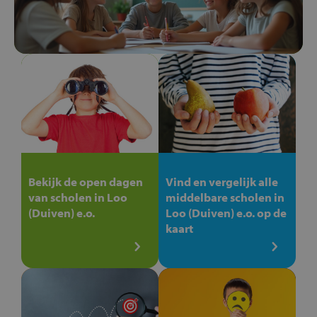
Bekijk de open dagen
Vind en vergelijk alle
van scholen in Loo
middelbare scholen in
(Duiven) e.o.
Loo (Duiven) e.o. op de
kaart