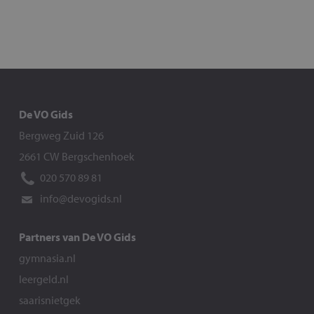
De VO Gids
Bergweg Zuid 126
2661 CW Bergschenhoek
020 570 89 81
info@devogids.nl
Partners van De VO Gids
gymnasia.nl
leergeld.nl
saarisnietgek