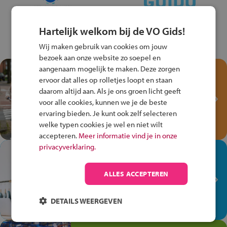
Hartelijk welkom bij de VO Gids!
Wij maken gebruik van cookies om jouw
bezoek aan onze website zo soepel en
aangenaam mogelijk te maken. Deze zorgen
Test je kennis met het
ervoor dat alles op rolletjes loopt en staan
Fiets Veilig
daarom altijd aan. Als je ons groen licht geeft
Verkeersspel!
voor alle cookies, kunnen we je de beste
ervaring bieden. Je kunt ook zelf selecteren
Speel het Fiets Veilig Verkeersspel
welke typen cookies je wel en niet wilt
en win een Cortina-fiets!
accepteren.
Meer informatie vind je in onze
privacyverklaring.
In de winkel ben je op je
plek!
ALLES ACCEPTEREN
Ontdek via het vmbo jouw talent
op de winkelvloer, waar elke dag
DETAILS WEERGEVEN
anders is!