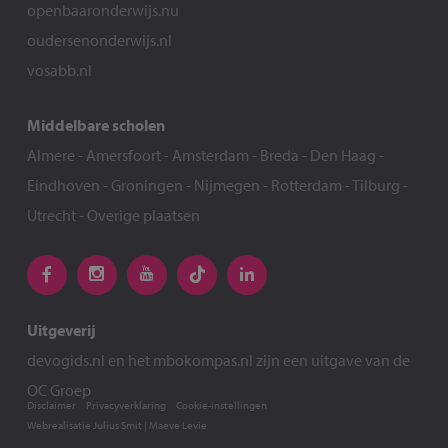
openbaaronderwijs.nu
oudersenonderwijs.nl
vosabb.nl
Middelbare scholen
Almere
-
Amersfoort
-
Amsterdam
-
Breda
-
Den Haag
-
Eindhoven
-
Groningen
-
Nijmegen
-
Rotterdam
-
Tilburg
-
Utrecht
-
Overige plaatsen
Uitgeverij
devogids.nl
en het
mbokompas.nl
zijn een uitgave van de
OC Groep
Disclaimer
Privacyverklaring
Cookie-instellingen
Webrealisatie
Julius Smit
|
Maeve Levie