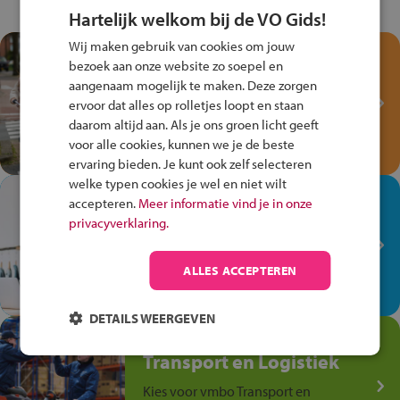
Hartelijk welkom bij de VO Gids!
Wij maken gebruik van cookies om jouw
Test je kennis met het
bezoek aan onze website zo soepel en
Fiets Veilig
aangenaam mogelijk te maken. Deze zorgen
Verkeersspel!
ervoor dat alles op rolletjes loopt en staan
daarom altijd aan. Als je ons groen licht geeft
Speel het Fiets Veilig Verkeersspel
voor alle cookies, kunnen we je de beste
en win een Cortina-fiets!
ervaring bieden. Je kunt ook zelf selecteren
welke typen cookies je wel en niet wilt
In de winkel ben je op je
accepteren.
Meer informatie vind je in onze
plek!
privacyverklaring.
Ontdek via het vmbo jouw talent
op de winkelvloer, waar elke dag
ALLES ACCEPTEREN
anders is!
DETAILS WEERGEVEN
Jouw talent in de
Transport en Logistiek
Kies voor vmbo Transport en