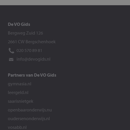
De VO Gids
Bergweg Zuid 126
2661 CW Bergschenhoek
020 570 89 81
info@devogids.nl
Partners van De VO Gids
gymnasia.nl
leergeld.nl
saarisnietgek
openbaaronderwijs.nu
oudersenonderwijs.nl
vosabb.nl