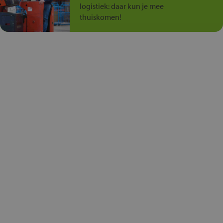
logistiek: daar kun je mee
thuiskomen!