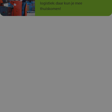
logistiek: daar kun je mee
thuiskomen!