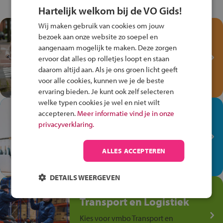
Hartelijk welkom bij de VO Gids!
Wij maken gebruik van cookies om jouw
Test je kennis met het
bezoek aan onze website zo soepel en
Fiets Veilig
aangenaam mogelijk te maken. Deze zorgen
Verkeersspel!
ervoor dat alles op rolletjes loopt en staan
daarom altijd aan. Als je ons groen licht geeft
Speel het Fiets Veilig Verkeersspel
voor alle cookies, kunnen we je de beste
en win een Cortina-fiets!
ervaring bieden. Je kunt ook zelf selecteren
welke typen cookies je wel en niet wilt
In de winkel ben je op je
accepteren.
Meer informatie vind je in onze
plek!
privacyverklaring.
Ontdek via het vmbo jouw talent
op de winkelvloer, waar elke dag
ALLES ACCEPTEREN
anders is!
DETAILS WEERGEVEN
Jouw talent in de
Transport en Logistiek
Kies voor vmbo Transport en