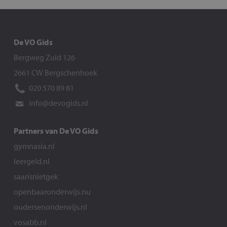
De VO Gids
Bergweg Zuid 126
2661 CW Bergschenhoek
020 570 89 81
info@devogids.nl
Partners van De VO Gids
gymnasia.nl
leergeld.nl
saarisnietgek
openbaaronderwijs.nu
oudersenonderwijs.nl
vosabb.nl