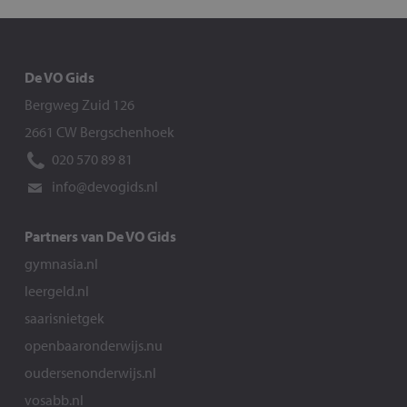
De VO Gids
Bergweg Zuid 126
2661 CW Bergschenhoek
020 570 89 81
info@devogids.nl
Partners van De VO Gids
gymnasia.nl
leergeld.nl
saarisnietgek
openbaaronderwijs.nu
oudersenonderwijs.nl
vosabb.nl