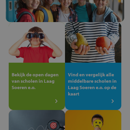
Bekijk de open dagen
Vind en vergelijk alle
van scholen in Laag
middelbare scholen in
Soeren e.o.
Laag Soeren e.o. op de
kaart