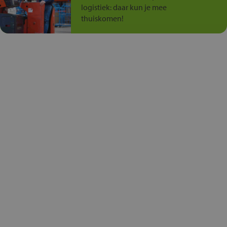
logistiek: daar kun je mee
thuiskomen!