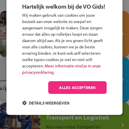
Hartelijk welkom bij de VO Gids!
Wij maken gebruik van cookies om jouw
Test je kennis met het
bezoek aan onze website zo soepel en
Fiets Veilig
aangenaam mogelijk te maken. Deze zorgen
Verkeersspel!
ervoor dat alles op rolletjes loopt en staan
daarom altijd aan. Als je ons groen licht geeft
Speel het Fiets Veilig Verkeersspel
voor alle cookies, kunnen we je de beste
en win een Cortina-fiets!
ervaring bieden. Je kunt ook zelf selecteren
welke typen cookies je wel en niet wilt
In de winkel ben je op je
accepteren.
Meer informatie vind je in onze
plek!
privacyverklaring.
Ontdek via het vmbo jouw talent
op de winkelvloer, waar elke dag
ALLES ACCEPTEREN
anders is!
DETAILS WEERGEVEN
Jouw talent in de
Transport en Logistiek
Kies voor vmbo Transport en