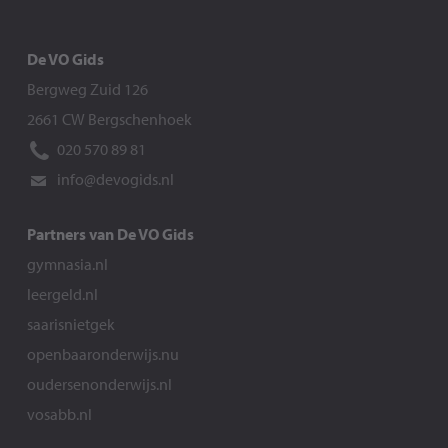
De VO Gids
Bergweg Zuid 126
2661 CW Bergschenhoek
020 570 89 81
info@devogids.nl
Partners van De VO Gids
gymnasia.nl
leergeld.nl
saarisnietgek
openbaaronderwijs.nu
oudersenonderwijs.nl
vosabb.nl