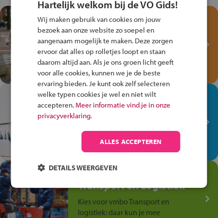
Hartelijk welkom bij de VO Gids!
Test je kennis met het
Wij maken gebruik van cookies om jouw
Fiets Veilig
bezoek aan onze website zo soepel en
Verkeersspel!
aangenaam mogelijk te maken. Deze zorgen
ervoor dat alles op rolletjes loopt en staan
Speel het Fiets Veilig Verkeersspel
daarom altijd aan. Als je ons groen licht geeft
en win een Cortina-fiets!
voor alle cookies, kunnen we je de beste
ervaring bieden. Je kunt ook zelf selecteren
welke typen cookies je wel en niet wilt
In de winkel ben je op je
accepteren.
Meer informatie vind je in onze
plek!
privacyverklaring.
Ontdek via het vmbo jouw talent
op de winkelvloer, waar elke dag
ALLES ACCEPTEREN
anders is!
DETAILS WEERGEVEN
Jouw talent in de
Transport en Logistiek
Kies voor vmbo Transport en
logistiek: daar kun je mee