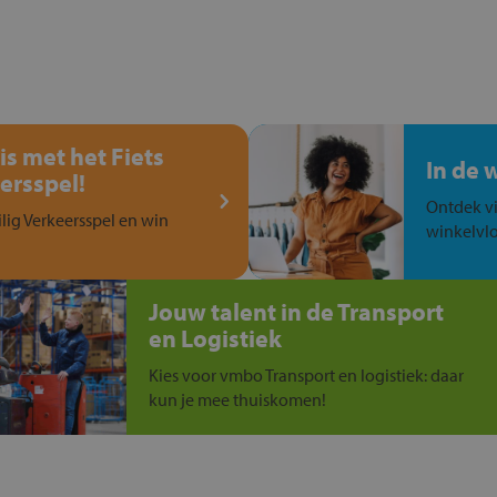
is met het Fiets
In de 
ersspel!
Ontdek vi
ilig Verkeersspel en win
winkelvlo
Jouw talent in de Transport
en Logistiek
Kies voor vmbo Transport en logistiek: daar
kun je mee thuiskomen!