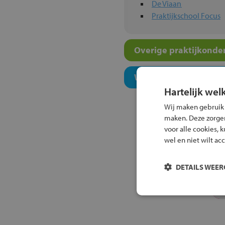
De Viaan
Praktijkschool Focus
Overige praktijkonder
Welk onderwijsconcept
Hartelijk wel
Wij maken gebruik
maken. Deze zorgen 
voor alle cookies, 
wel en niet wilt ac
DETAILS WEE