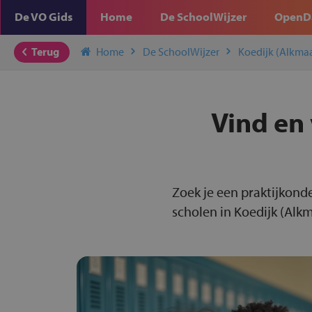
De VO Gids
Home
De SchoolWijzer
OpenD
Terug
Home
De SchoolWijzer
Koedijk (Alkmaa
Vind en 
Zoek je een praktijkonde
scholen in Koedijk (Alkm