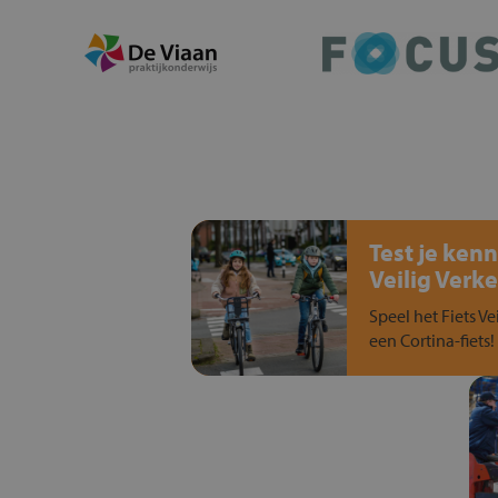
Test je kenn
Veilig Verke
Speel het Fiets Ve
een Cortina-fiets!