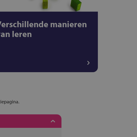
Verschillende manieren
van leren
tiepagina.