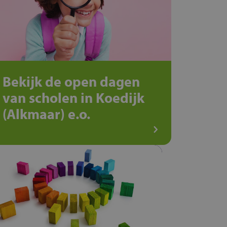
Bekijk de open dagen
van scholen in Koedijk
(Alkmaar) e.o.