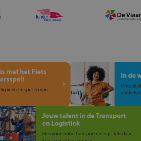
is met het Fiets
In de 
ersspel!
Ontdek vi
ilig Verkeersspel en win
winkelvlo
Jouw talent in de Transport
en Logistiek
Kies voor vmbo Transport en logistiek: daar
kun je mee thuiskomen!