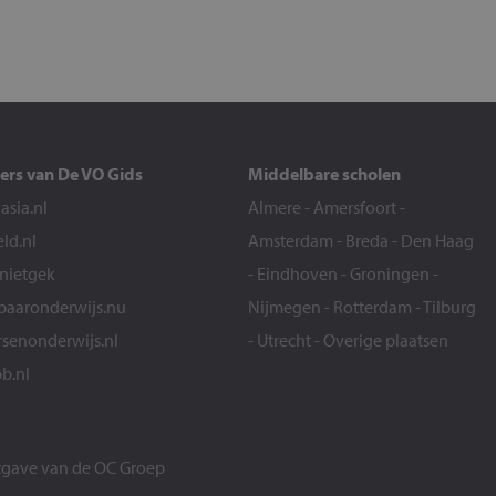
ers van De VO Gids
Middelbare scholen
sia.nl
Almere
-
Amersfoort
-
eld.nl
Amsterdam
-
Breda
-
Den Haag
snietgek
-
Eindhoven
-
Groningen
-
aaronderwijs.nu
Nijmegen
-
Rotterdam
-
Tilburg
senonderwijs.nl
-
Utrecht
-
Overige plaatsen
b.nl
itgave van de
OC Groep