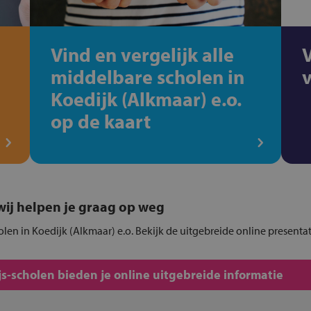
Vind en vergelijk alle
middelbare scholen in
Koedijk (Alkmaar) e.o.
op de kaart
, wij helpen je graag op weg
holen in Koedijk (Alkmaar) e.o. Bekijk de uitgebreide online presenta
s-scholen bieden je online uitgebreide informatie