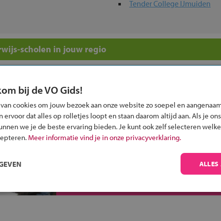
Tender College IJmuiden
wijs-scholen in jouw regio
 past bij jou?
kom bij de VO Gids!
 van cookies om jouw bezoek aan onze website zo soepel en aangenaam
ervoor dat alles op rolletjes loopt en staan daarom altijd aan. Als je ons
kunnen we je de beste ervaring bieden. Je kunt ook zelf selecteren welke
cepteren.
Meer informatie vind je in onze privacyverklaring.
Inschrijven?
Alle informatie om je kind aan te melden bij
RGEVEN
ALLES
een middelbare school.