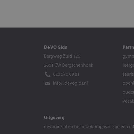
De VO Gids
Partn
Bergweg Zuid 126
gymna
2661 CW Bergschenhoek
leerg
020 570 89 81
saari
info@devogids.nl
openb
ouder
vosab
Uitgeverij
devogids.nl
en het
mbokompas.nl
zijn een u