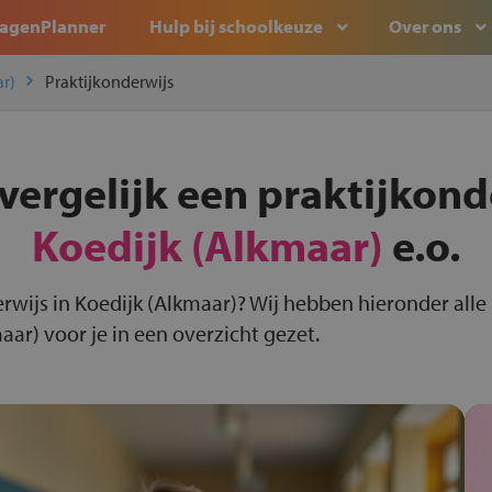
agenPlanner
Hulp bij schoolkeuze
Over ons
r)
Praktijkonderwijs
vergelijk een praktijkond
Koedijk (Alkmaar)
e.o.
rwijs in Koedijk (Alkmaar)? Wij hebben hieronder alle
aar) voor je in een overzicht gezet.