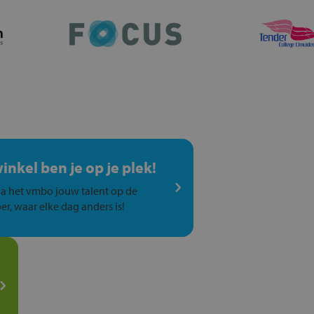
winkel ben je op je plek!
a het vmbo jouw talent op de
er, waar elke dag anders is!