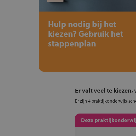
Hulp nodig bij het
kiezen? Gebruik het
stappenplan
Er valt veel te kiezen
Er zijn 4 praktijkonderwijs-sc
Deze praktijkonderwij