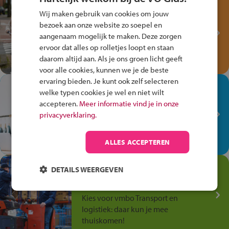
Test je kennis met het
Wij maken gebruik van cookies om jouw
Fiets Veilig
bezoek aan onze website zo soepel en
Verkeersspel!
aangenaam mogelijk te maken. Deze zorgen
ervoor dat alles op rolletjes loopt en staan
Speel het Fiets Veilig Verkeersspel
daarom altijd aan. Als je ons groen licht geeft
en win een Cortina-fiets!
voor alle cookies, kunnen we je de beste
ervaring bieden. Je kunt ook zelf selecteren
In de winkel ben je op je
welke typen cookies je wel en niet wilt
plek!
accepteren.
Meer informatie vind je in onze
privacyverklaring.
Ontdek via het vmbo jouw talent
op de winkelvloer, waar elke dag
anders is!
ALLES ACCEPTEREN
Jouw talent in de
DETAILS WEERGEVEN
Transport en Logistiek
Kies voor vmbo Transport en
logistiek: daar kun je mee
thuiskomen!