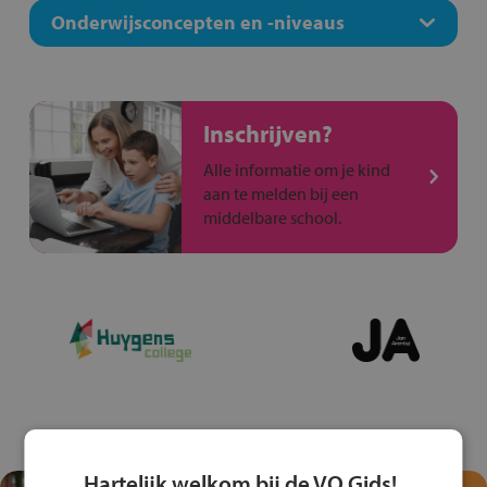
Onderwijsconcepten en -niveaus
Inschrijven?
Alle informatie om je kind
aan te melden bij een
middelbare school.
Hartelijk welkom bij de VO Gids!