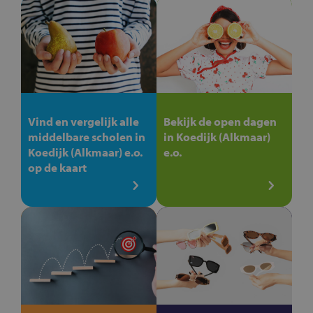
Vind en vergelijk alle
Bekijk de open dagen
middelbare scholen in
in Koedijk (Alkmaar)
Koedijk (Alkmaar) e.o.
e.o.
op de kaart