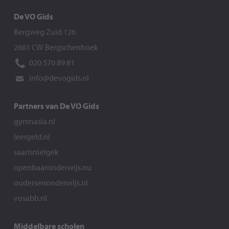
De VO Gids
Bergweg Zuid 126
2661 CW Bergschenhoek
020 570 89 81
info@devogids.nl
Partners van De VO Gids
gymnasia.nl
leergeld.nl
saarisnietgek
openbaaronderwijs.nu
oudersenonderwijs.nl
vosabb.nl
Middelbare scholen