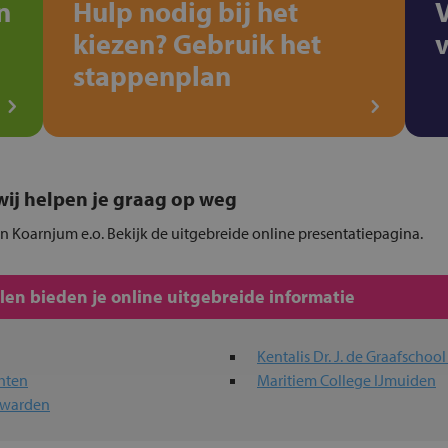
n
Hulp nodig bij het
kiezen? Gebruik het
stappenplan
, wij helpen je graag op weg
in Koarnjum e.o. Bekijk de uitgebreide online presentatiepagina.
en bieden je online uitgebreide informatie
Kentalis Dr. J. de Graafschoo
hten
Maritiem College IJmuiden
uwarden