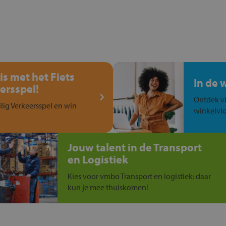
is met het Fiets
In de 
ersspel!
Ontdek vi
ilig Verkeersspel en win
winkelvlo
Jouw talent in de Transport
en Logistiek
Kies voor vmbo Transport en logistiek: daar
kun je mee thuiskomen!