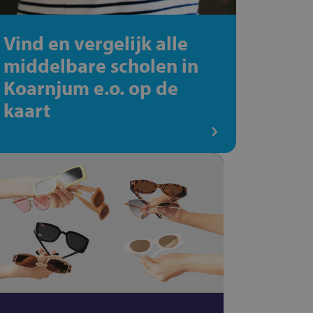
Vind en vergelijk alle
middelbare scholen in
Koarnjum e.o. op de
kaart