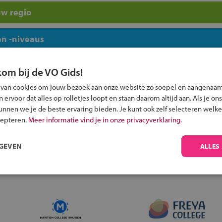
uw regio
n -niveaus
kom bij de VO Gids!
 van cookies om jouw bezoek aan onze website zo soepel en aangenaam
ervoor dat alles op rolletjes loopt en staan daarom altijd aan. Als je ons
Inschrijven?
kunnen we je de beste ervaring bieden. Je kunt ook zelf selecteren welke
cepteren.
Meer informatie vind je in onze privacyverklaring.
Alle informatie om je kind aan te melden bij
een middelbare school.
RGEVEN
ALLES