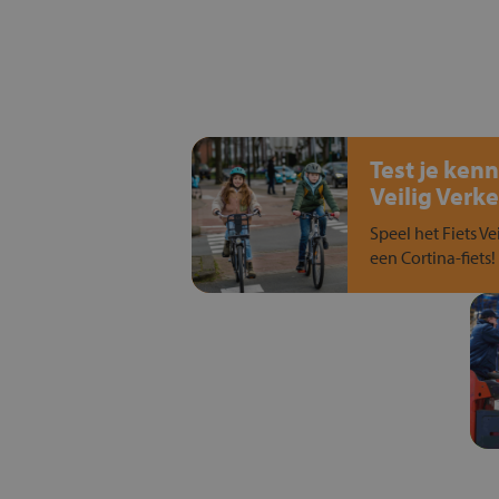
Test je kenn
Veilig Verke
Speel het Fiets Ve
een Cortina-fiets!