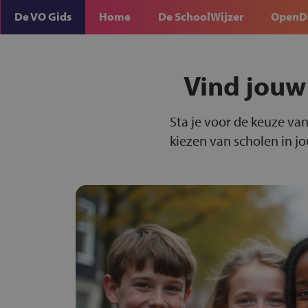
De VO Gids
Home
De SchoolWijzer
OpenD
Vind jouw
Sta je voor de keuze van
kiezen van scholen in j