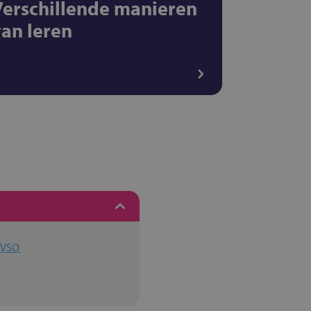
Verschillende manieren
van leren
l VSO