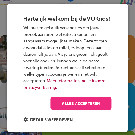
Hartelijk welkom bij de VO Gids!
Wij maken gebruik van cookies om jouw
bezoek aan onze website zo soepel en
aangenaam mogelijk te maken. Deze zorgen
Test je kennis met het
ervoor dat alles op rolletjes loopt en staan
Fiets Veilig
daarom altijd aan. Als je ons groen licht geeft
Verkeersspel!
voor alle cookies, kunnen we je de beste
ervaring bieden. Je kunt ook zelf selecteren
Speel het Fiets Veilig Verkeersspel
welke typen cookies je wel en niet wilt
en win een Cortina-fiets!
accepteren.
Meer informatie vind je in onze
privacyverklaring.
In de winkel ben je op je
plek!
ALLES ACCEPTEREN
Ontdek via het vmbo jouw talent
op de winkelvloer, waar elke dag
DETAILS WEERGEVEN
anders is!