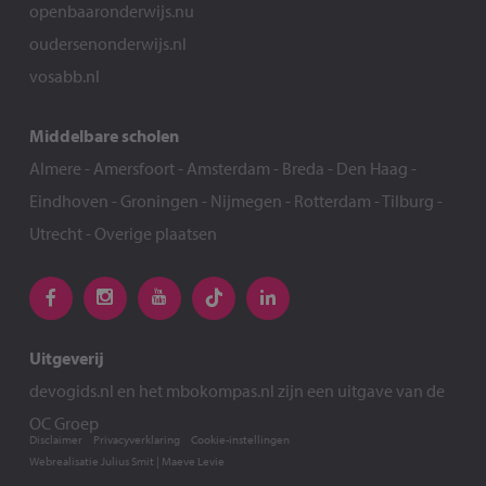
openbaaronderwijs.nu
oudersenonderwijs.nl
vosabb.nl
Middelbare scholen
Almere
-
Amersfoort
-
Amsterdam
-
Breda
-
Den Haag
-
Eindhoven
-
Groningen
-
Nijmegen
-
Rotterdam
-
Tilburg
-
Utrecht
-
Overige plaatsen
Uitgeverij
devogids.nl
en het
mbokompas.nl
zijn een uitgave van de
OC Groep
Disclaimer
Privacyverklaring
Cookie-instellingen
Webrealisatie
Julius Smit
|
Maeve Levie