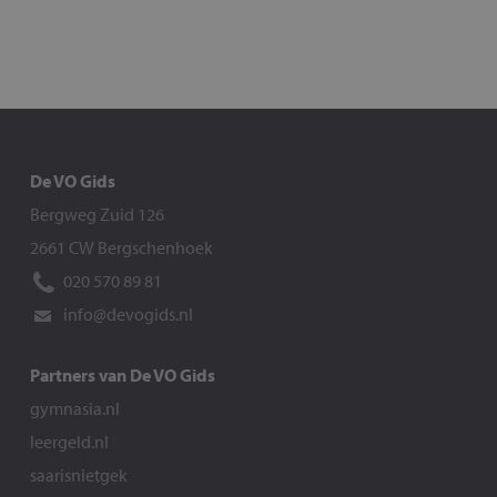
De VO Gids
Bergweg Zuid 126
2661 CW Bergschenhoek
020 570 89 81
info@devogids.nl
Partners van De VO Gids
gymnasia.nl
leergeld.nl
saarisnietgek