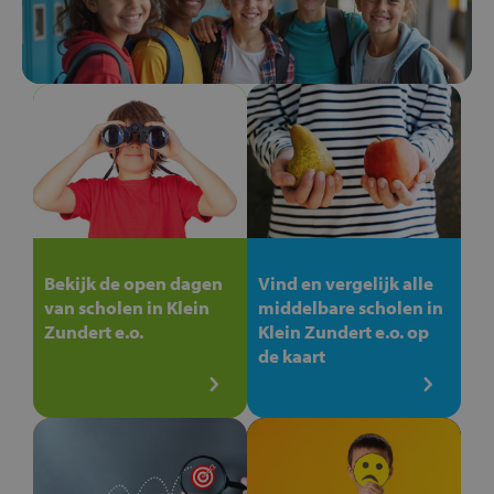
Bekijk de open dagen
Vind en vergelijk alle
van scholen in Klein
middelbare scholen in
Zundert e.o.
Klein Zundert e.o. op
de kaart