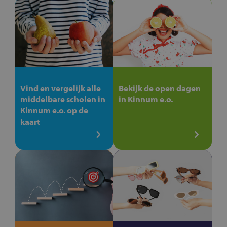
Vind en vergelijk alle
Bekijk de open dagen
middelbare scholen in
in Kinnum e.o.
Kinnum e.o. op de
kaart