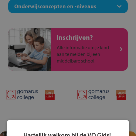
Onderwijsconcepten en -niveaus
Inschrijven?
Alle informatie om je kind
aan te melden bij een
middelbare school.
Hartelijk welkom bij de VO Gids!