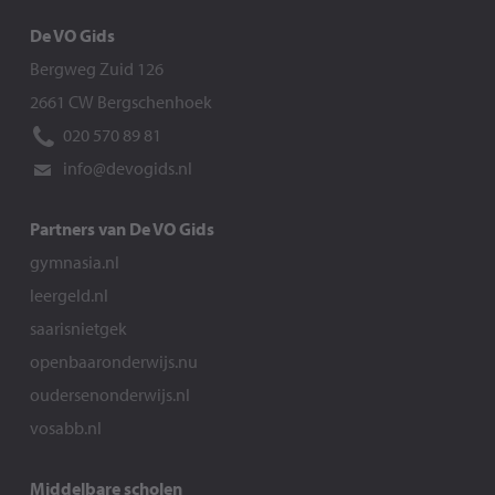
De VO Gids
Bergweg Zuid 126
2661 CW Bergschenhoek
020 570 89 81
info@devogids.nl
Partners van De VO Gids
gymnasia.nl
leergeld.nl
saarisnietgek
openbaaronderwijs.nu
oudersenonderwijs.nl
vosabb.nl
Middelbare scholen