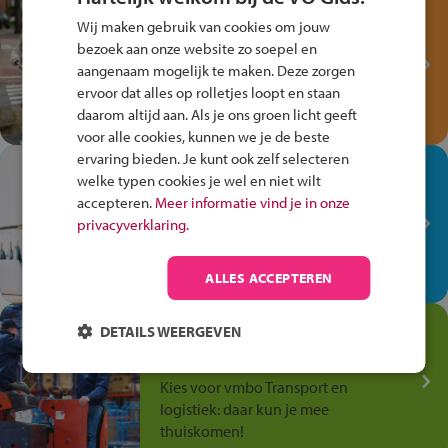
Test je kennis met het
Wij maken gebruik van cookies om jouw
Fiets Veilig
bezoek aan onze website zo soepel en
Verkeersspel!
aangenaam mogelijk te maken. Deze zorgen
ervoor dat alles op rolletjes loopt en staan
Speel het Fiets Veilig Verkeersspel
daarom altijd aan. Als je ons groen licht geeft
en win een Cortina-fiets!
voor alle cookies, kunnen we je de beste
ervaring bieden. Je kunt ook zelf selecteren
In de winkel ben je op je
welke typen cookies je wel en niet wilt
plek!
accepteren.
Meer informatie vind je in onze
privacyverklaring.
Ontdek via het vmbo jouw talent
op de winkelvloer, waar elke dag
anders is!
ALLES ACCEPTEREN
Jouw talent in de
DETAILS WEERGEVEN
Transport en Logistiek
Kies voor vmbo Transport en
logistiek: daar kun je mee
thuiskomen!