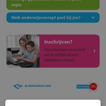
regio
Welk onderwijsconcept past bij jou?
Inschrijven?
Alle informatie om je kind
aan te melden bij een
middelbare school.