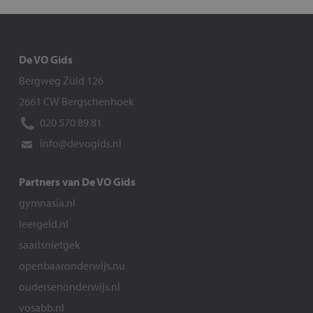
De VO Gids
Bergweg Zuid 126
2661 CW Bergschenhoek
020 570 89 81
info@devogids.nl
Partners van De VO Gids
gymnasia.nl
leergeld.nl
saarisnietgek
openbaaronderwijs.nu
oudersenonderwijs.nl
vosabb.nl