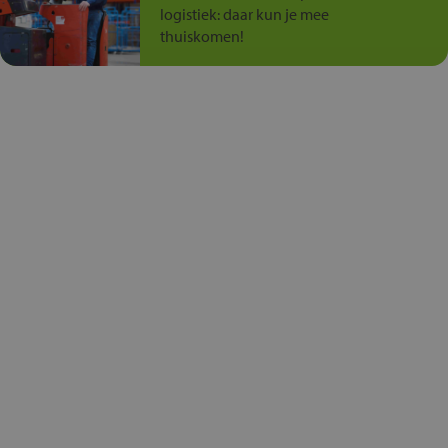
logistiek: daar kun je mee
thuiskomen!