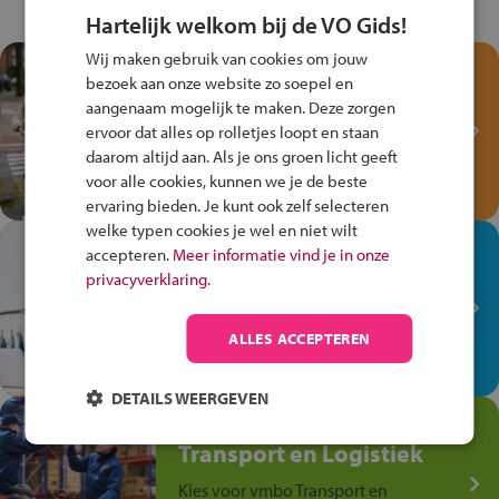
Hartelijk welkom bij de VO Gids!
Wij maken gebruik van cookies om jouw
Test je kennis met het
bezoek aan onze website zo soepel en
Fiets Veilig
aangenaam mogelijk te maken. Deze zorgen
Verkeersspel!
ervoor dat alles op rolletjes loopt en staan
daarom altijd aan. Als je ons groen licht geeft
Speel het Fiets Veilig Verkeersspel
voor alle cookies, kunnen we je de beste
en win een Cortina-fiets!
ervaring bieden. Je kunt ook zelf selecteren
welke typen cookies je wel en niet wilt
In de winkel ben je op je
accepteren.
Meer informatie vind je in onze
plek!
privacyverklaring.
Ontdek via het vmbo jouw talent
op de winkelvloer, waar elke dag
ALLES ACCEPTEREN
anders is!
DETAILS WEERGEVEN
Jouw talent in de
Transport en Logistiek
Kies voor vmbo Transport en