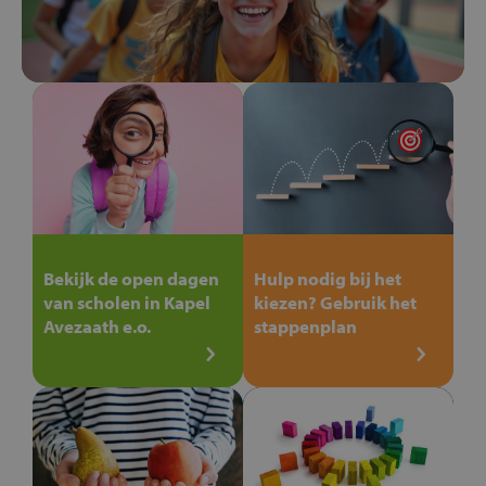
Bekijk de open dagen
Hulp nodig bij het
van scholen in Kapel
kiezen? Gebruik het
Avezaath e.o.
stappenplan