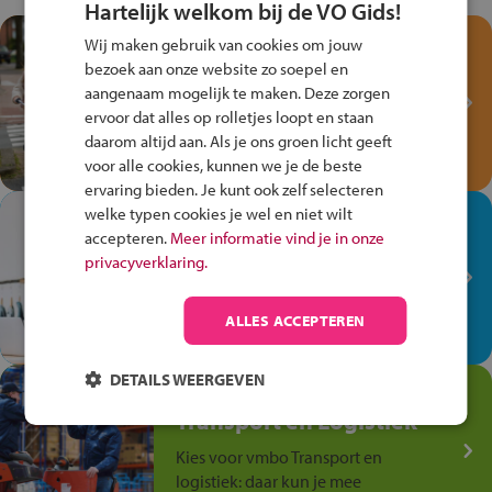
Hartelijk welkom bij de VO Gids!
Test je kennis met het
Wij maken gebruik van cookies om jouw
Fiets Veilig
bezoek aan onze website zo soepel en
aangenaam mogelijk te maken. Deze zorgen
Verkeersspel!
ervoor dat alles op rolletjes loopt en staan
Speel het Fiets Veilig Verkeersspel
daarom altijd aan. Als je ons groen licht geeft
en win een Cortina-fiets!
voor alle cookies, kunnen we je de beste
ervaring bieden. Je kunt ook zelf selecteren
welke typen cookies je wel en niet wilt
In de winkel ben je op je
accepteren.
Meer informatie vind je in onze
plek!
privacyverklaring.
Ontdek via het vmbo jouw talent
op de winkelvloer, waar elke dag
ALLES ACCEPTEREN
anders is!
DETAILS WEERGEVEN
Jouw talent in de
Transport en Logistiek
Kies voor vmbo Transport en
logistiek: daar kun je mee