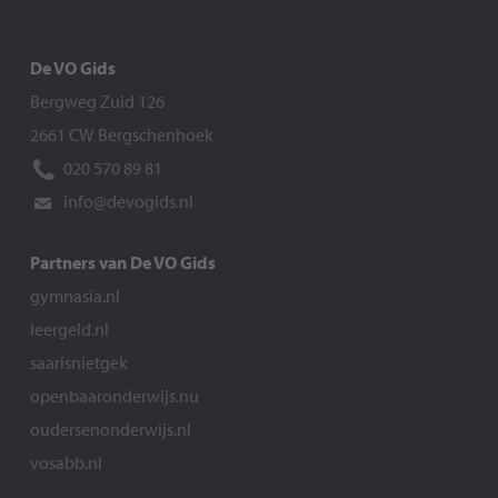
De VO Gids
Bergweg Zuid 126
2661 CW Bergschenhoek
020 570 89 81
info@devogids.nl
Partners van De VO Gids
gymnasia.nl
leergeld.nl
saarisnietgek
openbaaronderwijs.nu
oudersenonderwijs.nl
vosabb.nl