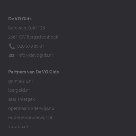
De VO Gids
Bergweg Zuid 126
2661 CW Bergschenhoek
020 570 89 81
info@devogids.nl
Partners van De VO Gids
gymnasia.nl
leergeld.nl
saarisnietgek
openbaaronderwijs.nu
oudersenonderwijs.nl
vosabb.nl