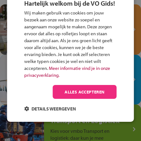
Hartelijk welkom bij de VO Gids!
Test je kennis met het
Wij maken gebruik van cookies om jouw
Fiets Veilig
bezoek aan onze website zo soepel en
aangenaam mogelijk te maken. Deze zorgen
Verkeersspel!
ervoor dat alles op rolletjes loopt en staan
Speel het Fiets Veilig Verkeersspel
daarom altijd aan. Als je ons groen licht geeft
en win een Cortina-fiets!
voor alle cookies, kunnen we je de beste
ervaring bieden. Je kunt ook zelf selecteren
welke typen cookies je wel en niet wilt
In de winkel ben je op je
accepteren.
Meer informatie vind je in onze
plek!
privacyverklaring.
Ontdek via het vmbo jouw talent
op de winkelvloer, waar elke dag
ALLES ACCEPTEREN
anders is!
DETAILS WEERGEVEN
Jouw talent in de
Transport en Logistiek
Kies voor vmbo Transport en
logistiek: daar kun je mee