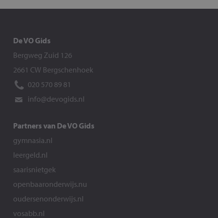
De VO Gids
Bergweg Zuid 126
2661 CW Bergschenhoek
020 570 89 81
info@devogids.nl
Partners van De VO Gids
gymnasia.nl
leergeld.nl
saarisnietgek
openbaaronderwijs.nu
oudersenonderwijs.nl
vosabb.nl