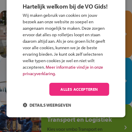
Hartelijk welkom bij de VO Gids!
Wij maken gebruik van cookies om jouw
Test je kennis met het
bezoek aan onze website zo soepel en
Fiets Veilig
aangenaam mogelijk te maken. Deze zorgen
Verkeersspel!
ervoor dat alles op rolletjes loopt en staan
daarom altijd aan. Als je ons groen licht geeft
Speel het Fiets Veilig Verkeersspel
voor alle cookies, kunnen we je de beste
en win een Cortina-fiets!
ervaring bieden. Je kunt ook zelf selecteren
welke typen cookies je wel en niet wilt
In de winkel ben je op je
accepteren.
Meer informatie vind je in onze
plek!
privacyverklaring.
Ontdek via het vmbo jouw talent
op de winkelvloer, waar elke dag
ALLES ACCEPTEREN
anders is!
DETAILS WEERGEVEN
Jouw talent in de
Transport en Logistiek
Kies voor vmbo Transport en