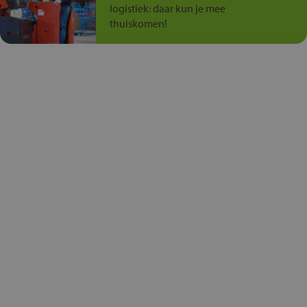
logistiek: daar kun je mee
thuiskomen!