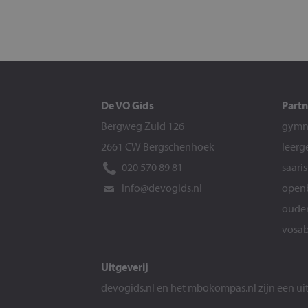
De VO Gids
Partn
Bergweg Zuid 126
gymna
2661 CW Bergschenhoek
leerg
020 570 89 81
saari
info@devogids.nl
openb
ouder
vosab
Uitgeverij
devogids.nl
en het
mbokompas.nl
zijn een u