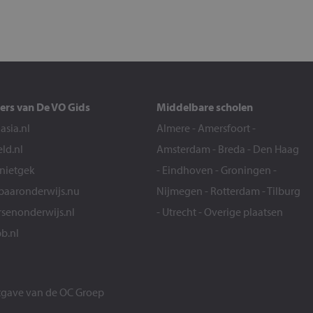
ers van De VO Gids
Middelbare scholen
sia.nl
Almere
-
Amersfoort
-
eld.nl
Amsterdam
-
Breda
-
Den Haag
snietgek
-
Eindhoven
-
Groningen
-
aaronderwijs.nu
Nijmegen
-
Rotterdam
-
Tilburg
senonderwijs.nl
-
Utrecht
-
Overige plaatsen
b.nl
itgave van de
OC Groep