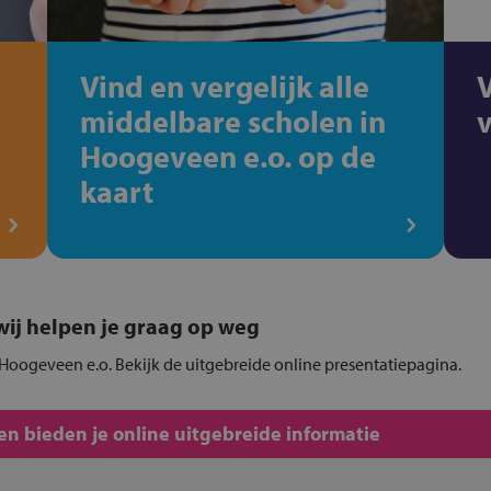
Vind en vergelijk alle
middelbare scholen in
Hoogeveen e.o. op de
kaart
, wij helpen je graag op weg
 Hoogeveen e.o. Bekijk de uitgebreide online presentatiepagina.
n bieden je online uitgebreide informatie