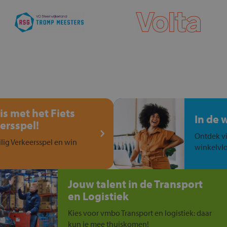
is met het Fiets
In de 
ersspel!
Ontdek vi
ilig Verkeersspel en win
winkelvlo
Jouw talent in de Transport
en Logistiek
Kies voor vmbo Transport en logistiek: daar
kun je mee thuiskomen!