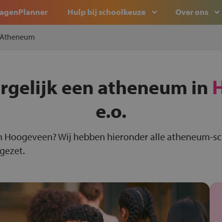
agenPlanner
Hulp bij schoolkeuze
Over ons
Atheneum
ergelijk een atheneum in
e.o.
n Hoogeveen? Wij hebben hieronder alle atheneum-s
 gezet.