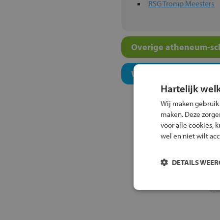
RSG Tromp Meesters
Overige atheneum-sch
Welk onderwijsconcept
Hartelijk wel
Wij maken gebruik
maken. Deze zorgen 
voor alle cookies, 
wel en niet wilt ac
DETAILS WEE