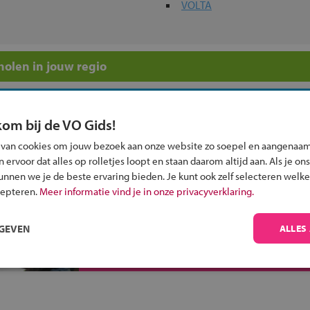
VOLTA
olen in jouw regio
 past bij jou?
kom bij de VO Gids!
 van cookies om jouw bezoek aan onze website zo soepel en aangenaam
ervoor dat alles op rolletjes loopt en staan daarom altijd aan. Als je ons
kunnen we je de beste ervaring bieden. Je kunt ook zelf selecteren welke
cepteren.
Meer informatie vind je in onze privacyverklaring.
Inschrijven?
Alle informatie om je kind aan te melden bij
RGEVEN
ALLES
een middelbare school.