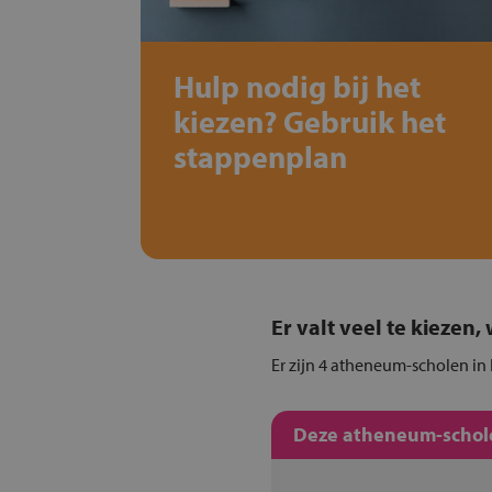
Hulp nodig bij het
kiezen? Gebruik het
stappenplan
Er valt veel te kiezen
Er zijn 4 atheneum-scholen in
Deze atheneum-schole