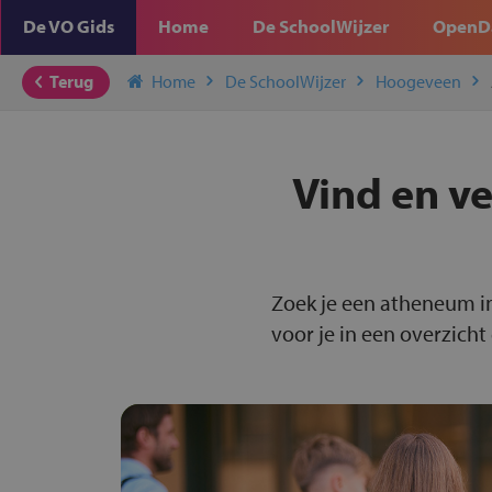
De VO Gids
Home
De SchoolWijzer
OpenD
Terug
Home
De SchoolWijzer
Hoogeveen
Vind en v
Zoek je een atheneum i
voor je in een overzicht