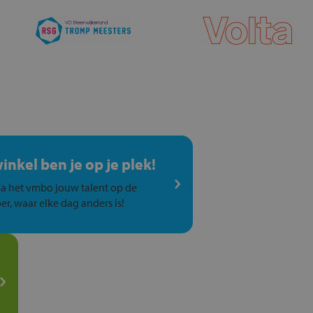
winkel ben je op je plek!
a het vmbo jouw talent op de
er, waar elke dag anders is!