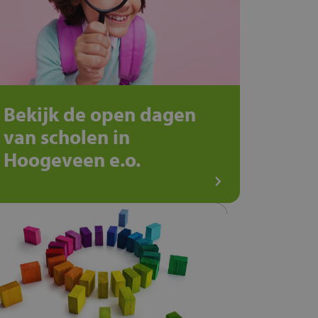
Bekijk de open dagen
van scholen in
Hoogeveen e.o.