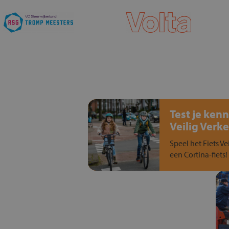
Test je kenn
Veilig Verke
Speel het Fiets Ve
een Cortina-fiets!